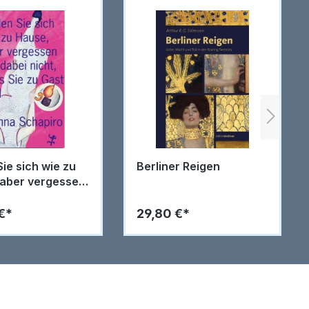
Sie sich wie zu
Berliner Reigen
 aber vergessen
ei nicht, dass
Gast sind
€*
29,80 €*