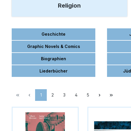
Religion
Geschichte
Graphic Novels & Comics
Biographien
Liederbücher
Jüd
1
2
3
4
5