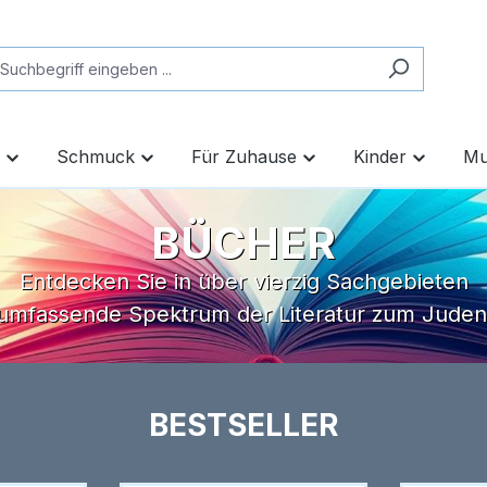
Schmuck
Für Zuhause
Kinder
Mu
BÜCHER
Entdecken Sie in über vierzig Sachgebieten
umfassende Spektrum der Literatur zum Jude
BESTSELLER