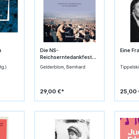
h
Die NS-
Eine Fr
Reichserntedankfeste
auf dem Bückeberg
Hg.)
Gelderblom, Bernhard
Tippelski
1933-1937
29,00 €*
25,00 