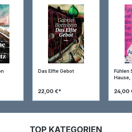
on
Das Elfte Gebot
Fühlen 
Hause,
Sie dab
Sie zu 
22,00 €*
24,00 
TOP KATEGORIEN