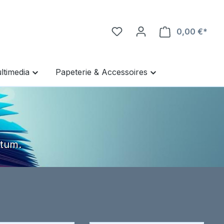
0,00 €*
Ware
ltimedia
Papeterie & Accessoires
ntum.