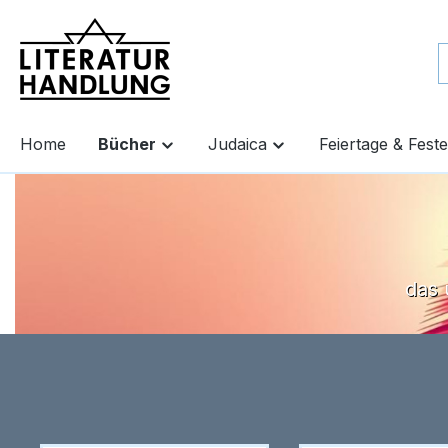
springen
Zur Hauptnavigation springen
Home
Bücher
Judaica
Feiertage & Feste
das 