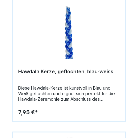
Hawdala Kerze, geflochten, blau-weiss
Diese Hawdala-Kerze ist kunstvoll in Blau und
Weiß geflochten und eignet sich perfekt für die
Hawdala-Zeremonie zum Abschluss des
Schabbats.Farben: Blau und WeißForm:
GeflochtenMaße: ca. 26,5 x 4,0 cmEin
7,95 €*
traditionelles und zugleich dekoratives
Ritualobjekt, das Wärme und festliche
Atmosphäre vermittelt.