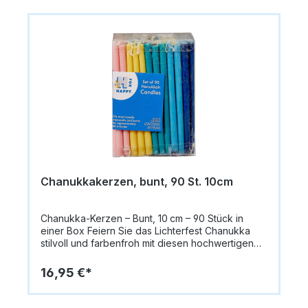
Chanukkakerzen, bunt, 90 St. 10cm
Chanukka-Kerzen – Bunt, 10 cm – 90 Stück in
einer Box Feiern Sie das Lichterfest Chanukka
stilvoll und farbenfroh mit diesen hochwertigen
Chanukka-Kerzen. Jede Packung enthält 90
bunte Kerzen in festlichen Farben – perfekt
16,95 €*
geeignet für acht Tage Chanukka und darüber
hinaus. Mit einer Länge von 10 cm passen die
Kerzen in die meisten Chanukkiot (Chanukka-