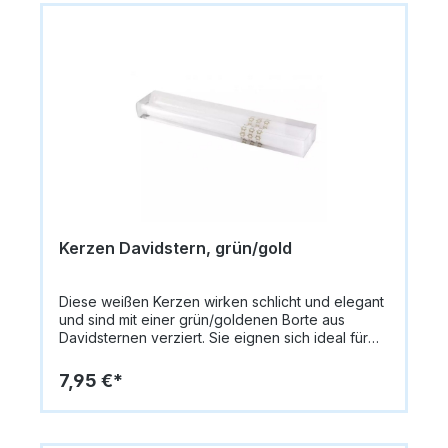
Kerzen Davidstern, grün/gold
Diese weißen Kerzen wirken schlicht und elegant
und sind mit einer grün/goldenen Borte aus
Davidsternen verziert. Sie eignen sich ideal für
Schabbat- oder Festtagsfeiern und bringen eine
feierliche Note auf den Tisch.Farbe: WeißDekor:
7,95 €*
Grün/Goldene Davidstern-BorteInhalt: 2
StückGröße: ca. 25,5 cmPerfekt als stilvolles
Accessoire oder auch als Geschenk geeignet.