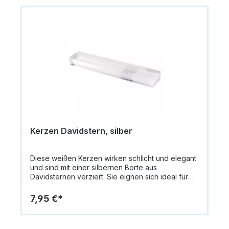
Leuchter) und sorgen für ein gleichmäßiges,
sauberes Abbrennen. Das fröhliche Farbdesign
bringt Licht, Freude und festliche Stimmung in Ihr
Zuhause. Produktdetails: Inhalt: 90 Stück pro
Verpackungseinheit Farbe: Bunt gemischt Länge:
10 cm Passend für die meisten Chanukkiot
Sauberes, gleichmäßiges Abbrennen Herkunft:
München, Bayern Ob als Vorrat für Ihre Familie,
als Geschenk oder für die Synagoge – diese
bunten Chanukka-Kerzen sind ein
unverzichtbares Judaica-Accessoire für ein
helles und freudvolles Lichterfest.
Kerzen Davidstern, silber
Diese weißen Kerzen wirken schlicht und elegant
und sind mit einer silbernen Borte aus
Davidsternen verziert. Sie eignen sich ideal für
Schabbat- oder Festtagsfeiern und bringen eine
feierliche Note auf den Tisch.Farbe: WeißDekor:
7,95 €*
Silberne Davidstern-BorteInhalt: 2 StückGröße: ca.
25,5 cmPerfekt als stilvolles Accessoire oder
auch als Geschenk geeignet.