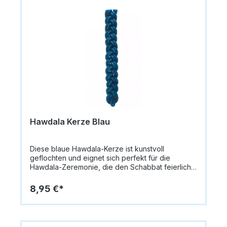
Hawdala Kerze Blau
Diese blaue Hawdala-Kerze ist kunstvoll
geflochten und eignet sich perfekt für die
Hawdala-Zeremonie, die den Schabbat feierlich
beendet.Durch ihre intensive blaue Farbe und die
dekorative Flechtoptik wirkt sie besonders edel
8,95 €*
und traditionell.Farbe: BlauDesign:
GeflochtenGröße: ca. 26 cmEin schöner und
symbolträchtiger Begleiter für das wöchentliche
Ritual.