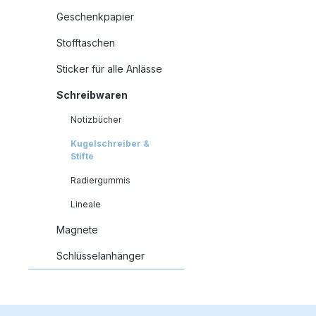
zum stilvollen
Geschenkpapier
Alltagsgegenstand
Judaica-Highlight. 
Stofftaschen
für jüdische Hausha
München, Berlin od
Sticker für alle Anlässe
ganz Deutschland 
tragbar in der Tasc
Reminder für göttli
Schreibwaren
Beistand unterwegs
Produktdetails: Motiv:
Notizbücher
Tefilat HaDerech
Kugelschreiber &
(Reisesegen) in
Stifte
Hebräisch & Englis
Design: Gold/Schwa
Radiergummis
filigranem Jerusal
Dekor Material:
Lineale
Hochwertiges Metal
Verwendung: Schrei
Magnete
mit spiritueller Bots
für Reisen Eigenschaften:
Schlüsselanhänger
Praktisch, langlebig
Geschenkverpack
Bedeutung: Tefilat
HaDerech ist ein
traditionelles jüdis