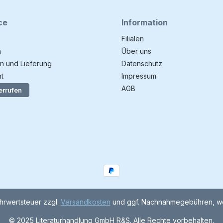
len
ce
Information
Luft.
Filialen
isiert
 Obhut.
n
Über uns
n und Lieferung
Datenschutz
er
t
Impressum
ung
k für
AGB
errufen
ed oder
chule
eller
hen,
Reisen
ehrwertsteuer zzgl.
Versandkosten
und ggf. Nachnahmegebühren, we
© 2025 Literaturhandlung GmbH R&S. Alle Rechte vorbehalten.