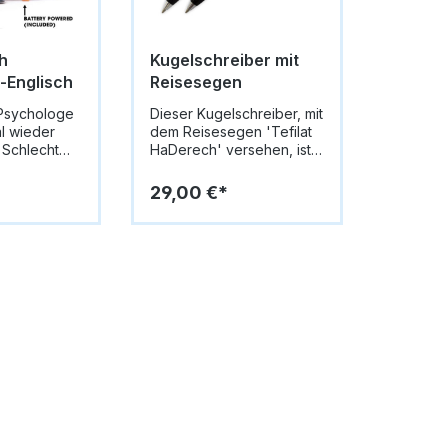
h
Kugelschreiber mit
-Englisch
Reisesegen
-Psychologe
Dieser Kugelschreiber, mit
l wieder
dem Reisesegen 'Tefilat
 Schlecht
HaDerech' versehen, ist
nn sprechen
ein besonderes Souvenir
reundlichen
oder Geschenk für
29,00 €*
l. Er hört
jemanden der auf Reisen
er weiß auch
geht. Das Gebet bittet um
ierende und
Schutz und Segen auf der
tate auf
Reise und eine sichere
 Englischer
Rückkehr.
 Rat ist
Größe: 9 cm x