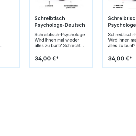
Schreibtisch
Schreibtisc
Psychologe-Deutsch
Psychologe
gl.
Schreibtisch-Psychologe
Schreibtisch
Wird Ihnen mal wieder
Wird Ihnen ma
t
alles zu bunt? Schlecht
alles zu bunt?
geträumt? Dann sprechen
geträumt? Da
uvenir
Sie mit dem freundlichen
Sie mit dem f
34,00 €*
34,00 €*
Herrn im Sessel. Er hört
Herrn im Sesse
nicht nur zu, er weiß auch
nicht nur zu, 
in
Rat. 16 inspirierende und
Rat. 16 inspir
und
humorvolle Zitate auf
humorvolle Zi
Knopfdruck. Guter Rat ist
Knopfdruck in
tlichen
nicht teuer.. Größe: 9 cm x
Sprache. Guter
ise und
10 cm x 5 cm
nicht teuer.. 
r – ein
10 cm x 5 cm
r für
warz-
 ihn