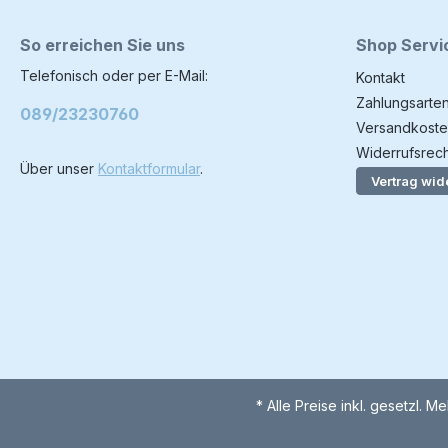
Gebet für Schutz auf al
Wegen – zu Lande,
So erreichen Sie uns
Shop Servi
Wasser oder in der 
Es wird vor Reisen
Telefonisch oder per E-Mail:
Kontakt
rezitiert und symbol
Vertrauen in Gottes
Zahlungsarte
089/23230760
Vorteile: Kombiniert
Versandkoste
Nützlichkeit mit tief
Widerrufsrech
spiritueller Bedeut
Über unser
Kontaktformular
.
Perfektes Geschen
Vertrag wid
Bar Mizwa, Abschi
Pilgerfahrt Elegantes
Design für Büro, S
oder Reisetasche
Verfügbarkeit: Schn
Versand aus Münc
Bayern – ideal für 
in Deutschland.
* Alle Preise inkl. gesetzl. M