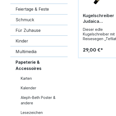
Feiertage & Feste
Kugelschreiber
Schmuck
Judaica
*Reisesegen* en
Dieser edle
Für Zuhause
gold
Kugelschreiber mit
Reisesegen „Tefila
Kinder
HaDerech" ist das
perfekte Reise-So
29,00 €*
Multimedia
oder Geschenk für
Unterwegs. Das
Papeterie &
traditionelle Gebet 
englischer Schrift 
Accessoires
filigranem Jerusalem-
Dekor bittet um göt
Karten
Schutz, sichere Re
glückliche Heimkeh
Kalender
spiritueller Begleite
Pilger, Geschäftsreisende
Aleph-Beth Poster &
oder Urlauber. Das
andere
elegante Gold-Sch
Design mit feinen
Lesezeichen
Verzierungen macht