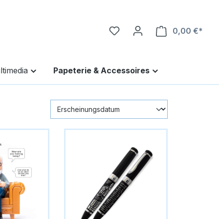
0,00 €*
Ware
ltimedia
Papeterie & Accessoires