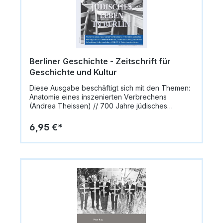
Berliner Geschichte - Zeitschrift für
Geschichte und Kultur
Diese Ausgabe beschäftigt sich mit den Themen:
Anatomie eines inszenierten Verbrechens
(Andrea Theissen) // 700 Jahre jüdisches
Bildungs- und Schulwesen in Berlin (Volker
Wagner) // Geist und Geld (Dorothee Nolte) //
6,95 €*
Blüte und Anfechtung jüdischen Lebens 1918-33
(Volker Wagner) // Zwischen den Linien (Dirk
Palm)