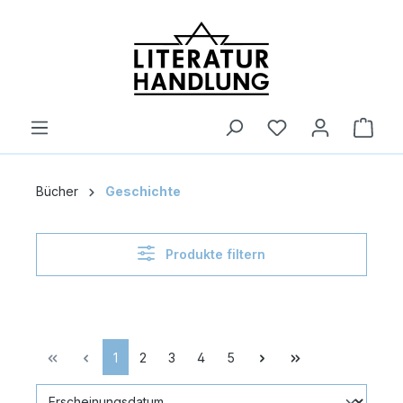
alt springen
Ware
Bücher
Geschichte
Produkte filtern
1
2
3
4
5