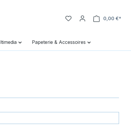
0,00 €*
Ware
ltimedia
Papeterie & Accessoires