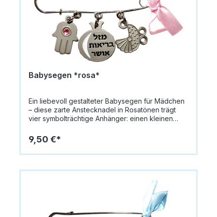
Babysegen *rosa*
Ein liebevoll gestalteter Babysegen für Mädchen
– diese zarte Anstecknadel in Rosatönen trägt
vier symbolträchtige Anhänger: einen kleinen
Kinderwagen, einen glänzenden Granatapfel mit
Segensspruch, eine schützende Chamsa mit rosa
9,50 €*
Stein und eine feine rosa Schleife. Sie steht für
Glück, Schutz und Segen und ist ein
wunderschönes Geschenk zur Geburt oder
Babynamensfeier.Größe ca. 9 cmFarbe Rosa /
Silberfarben mit glänzenden AkzentenMaterial
MetallAnhänger Kinderwagen, Granatapfel mit
Segensspruch, Chamsa mit rosa Stein,
SchleifePerfekt als Geschenk zur Geburt,
Babynamensfeier oder Simchat BatDie