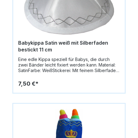
Ein schönes jüdisches Geschenk, das Glück und
Schutz symbolisiert – besonders beliebt bei
jungen Familien die traditionelle Judaica mit
moderner Gestaltung verbinden.
Babykippa Satin weiß mit Silberfaden
bestickt 11 cm
Eine edle Kippa speziell für Babys, die durch
zwei Bänder leicht fixiert werden kann. Material:
SatinFarbe: WeißStickerei: Mit feinem Silberfaden
besticktGröße: Ø 11 cmBesonderheit: Mit zwei
Bändern zum FestbindenIdeal für besondere
7,50 €*
Anlässe wie Brit Mila oder andere Familienfeiern.