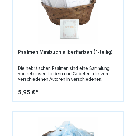
Psalmen Minibuch silberfarben (1-teilig)
Die hebräischen Psalmen sind eine Sammlung
von religiösen Liedern und Gebeten, die von
verschiedenen Autoren in verschiedenen
historischen Zeiten verfasst wurden. Viele der
Psalmen wurden von König David geschrieben,
5,95 €*
aber es gibt auch Psalmen, die von anderen
Dichtern wie Asaf und den Söhnen Korachs
verfasst wurden. Viele der Psalmen drücken die
Dankbarkeit und Freude aus, die wir empfinden,
wenn ein neues Leben geboren wird.