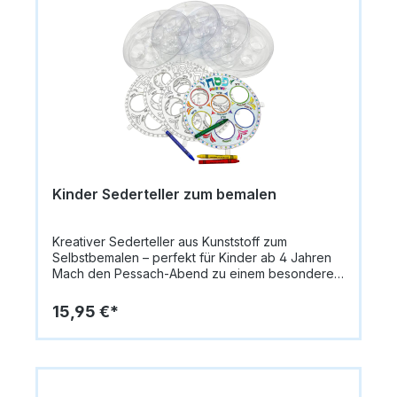
Geschenkverpackungen, Notizbüchern oder
Bastelprojekten – ein kreatives Vergnügen für
Kinder und Erwachsene gleichermaßen. Dieses
Sticker-Set bringt Freude und jüdische Tradition
auf den Basteltisch und ist perfekt für das
Pessach-Fest, den Religionsunterricht oder als
kleine Überraschung für Familien und Freunde.
Produktdetails: Sticker-Set mit 3D-Metallic-Effekt
Motive: Mazza, Sederteller, Kidduschbecher,
Weinbecher u. a. Glänzende, erhabene
Oberfläche Für Karten, Geschenke,
Bastelarbeiten Ideal für Pessach & jüdische
Kinder Sederteller zum bemalen
Feiertage Ein wunderschönes Judaica-Bastelset
das Kreativität und Tradition verbindet – perfekt
für Kinder, Familien und kreative
Kreativer Sederteller aus Kunststoff zum
Pessachmomente.
Selbstbemalen – perfekt für Kinder ab 4 Jahren
Mach den Pessach-Abend zu einem besonderen
Erlebnis für die ganze Familie! Mit diesem
Sederteller aus robustem Kunststoff können
15,95 €*
Kinder ihre eigene Judaica-Kunst gestalten. Der
Teller zum Selbstbemalen fördert Kreativität,
Gemeinschaft und spielerisches Lernen über die
Traditionen des Sederabends. Produktdetails:
Material: Hochwertiger, lebensmittelechter