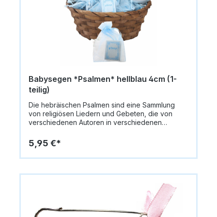
Babysegen *Psalmen* hellblau 4cm (1-
teilig)
Die hebräischen Psalmen sind eine Sammlung
von religiösen Liedern und Gebeten, die von
verschiedenen Autoren in verschiedenen
historischen Zeiten verfasst wurden. Viele der
Psalmen wurden von König David geschrieben,
5,95 €*
aber es gibt auch Psalmen, die von anderen
Dichtern wie Asaf und den Söhnen Korachs
verfasst wurden. Viele der Psalmen drücken die
Dankbarkeit und Freude aus, die wir empfinden,
wenn ein neues Leben geboren wird.