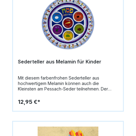
Sederteller aus Melamin für Kinder
Mit diesem farbenfrohen Sederteller aus
hochwertigem Melamin können auch die
Kleinsten am Pessach-Seder teilnehmen. Der
Teller hat einen Durchmesser von 23 cm und
überzeugt durch seine stabile, bruchsichere
12,95 €*
Verarbeitung. Perfekt für Kinder, die die Tradition
spielerisch erleben möchten und gleichzeitig eine
fröhliche Festtafel genießen. Material:
MelaminFarbe: BuntDurchmesser: 23 cmSchrift:
Englisch/Hebräisch