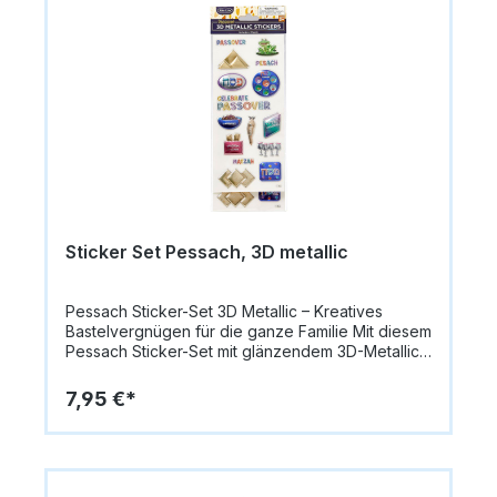
sich hervorragend für Religionsunterricht,
Familienfeiern oder als dekoratives Judaica-
Element für Zuhause und Gemeinde.
Produktdetails: Farbe: Beige Material: Kunststoff
Länge: 22 cm Altersempfehlung: Ab 3 Jahren Ein
tolles Geschenk für Kinder, die jüdische Kultur
entdecken möchten – das Spielzeug-Schofar in
beige verbindet Lernen, Freude und Tradition in
perfekter Harmonie
Sticker Set Pessach, 3D metallic
Pessach Sticker-Set 3D Metallic – Kreatives
Bastelvergnügen für die ganze Familie Mit diesem
Pessach Sticker-Set mit glänzendem 3D-Metallic-
Effekt wird Basteln, Dekorieren und Schenken zu
einem echten Highlight! Die detailreich
7,95 €*
gestalteten Aufkleber zeigen beliebte Pessach-
Motive wie Mazza, Kidduschbecher, Sederteller,
Weinbecher und weitere festliche Symbole – in
leuchtenden Farben und mit plastischer Optik.
Ideal zum Verzieren von Karten,