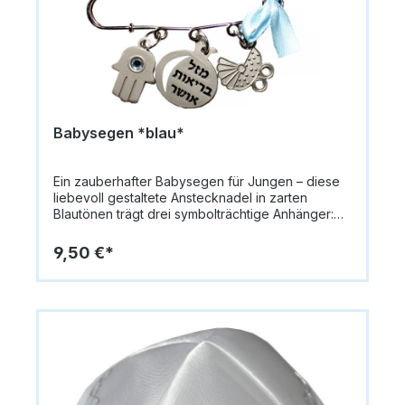
angehängten Symbole können von der
Abbildung abweichenEin traditioneller jüdischer
Babysegen in modernem Design – beliebt bei
Familien, die Wert auf symbolstarke Judaica
legen.
Babysegen *blau*
Ein zauberhafter Babysegen für Jungen – diese
liebevoll gestaltete Anstecknadel in zarten
Blautönen trägt drei symbolträchtige Anhänger:
einen kleinen Kinderwagen, einen glänzenden
Granatapfel mit Segensspruch, eine Chamsa und
9,50 €*
eine zierliche Schleife. Sie ist ein traditionelles
Schutz- und Segenssymbol, das Freude und
Segen ins Kinderzimmer bringt. Größe: ca. 9
cmFarbe: Blau / Hellblau mit silberfarbenen
AkzentenMaterial: MetallAnhänger: Kinderwagen,
Granatapfel mit Segensspruch, Chamsa und
SchleifeIdeal als Geschenk zur Geburt, Brit Mila
oder Babynamensfeier Die angehängten
Symbole können von der Abbildung abweichen