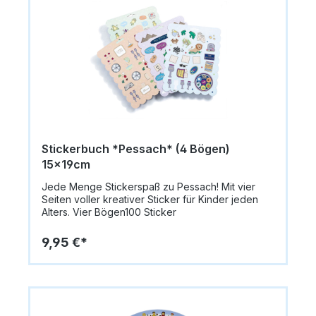
Kunststoff Größe: ca. 20,32 cm Durchmesser
Altersempfehlung: Ab 4 Jahren Verwendung:
Sederteller zum Selbstgestalten für Pessach
Eigenschaften: Bruchsicher, leicht zu reinigen,
wiederverwendbar Ideal für: Judaica-Unterricht,
Bastel- und Familienprojekte Vorteile: Fördert
Kreativität, Feinmotorik und Wissen über jüdische
Bräuche Perfekt für religiöse Bildung, Pessach-
Aktivitäten und Familienfeste Ein tolles Geschenk
oder Gruppenprojekt im Kindergarten und
Religionsunterricht Verfügbarkeit: Schneller
Versand in ganz Deutschland – direkt aus
Stickerbuch *Pessach* (4 Bögen)
München, Bayern.
15x19cm
Jede Menge Stickerspaß zu Pessach! Mit vier
Seiten voller kreativer Sticker für Kinder jeden
Alters. Vier Bögen100 Sticker
9,95 €*