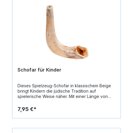
Schofar für Kinder
Dieses Spielzeug-Schofar in klassischem Beige
bringt Kindern die jüdische Tradition auf
spielerische Weise näher. Mit einer Länge von
22 cm ist es perfekt geeignet für kleine Hände –
leicht, robust und ideal für das Üben des
7,95 €*
traditionellen Schofar-Blasens an den hohen
Feiertagen oder zu Bildungszwecken. Hergestellt
aus stabilem Kunststoff, ist das Schofar sicher,
langlebig und kindgerecht gestaltet. Es eignet