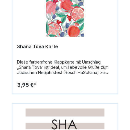
14,8 x 10,5 cm (A6)Papiergewicht: 335 g/m²Innen:
blanko für persönliche NachrichtenMotiv:
Patchwork mit Blumen, Granatäpfeln, Ähren,
Fischen, Schriftzug „Shana Tova“Anlass: Rosch
HaSchana / Jüdisches Neujahrsfest
Shana Tova Karte
Diese farbenfrohe Klappkarte mit Umschlag
„Shana Tova“ ist ideal, um liebevolle Grüße zum
Jüdischen Neujahrsfest (Rosch HaSchana) zu
übermitteln. Die Vorderseite zeigt ein großes,
rotes Granatapfelmuster, ergänzt durch Oliven
3,95 €*
und Olivenzweige, die für Frieden, Segen und
Fruchtbarkeit stehen. Der Schriftzug „Shana
Tova“ ist sowohl in lateinischer als auch in
hebräischer Schrift gehalten, wodurch Tradition
und Modernität harmonisch vereint werden.Die
Karte misst 14,8 x 10,5 cm (A6) und besteht aus
hochwertigem Papier (335 g/m²). Innen bleibt die
Karte blanko, sodass persönliche Grüße
individuell eingetragen werden können.Format: