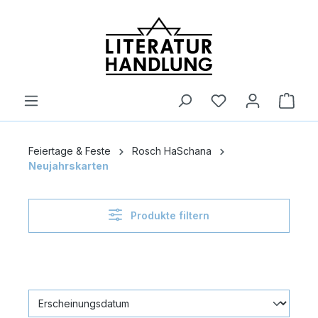
alt springen
Ware
Feiertage & Feste
Rosch HaSchana
Neujahrskarten
Produkte filtern