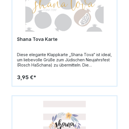
individuell eingetragen werden können.Format:
14,8 x 10,5 cm (A6)Papiergewicht: 335 g/m²Innen:
blanko für persönliche NachrichtenVerzierung:
SilberprägungMotiv: Taube mit Olivenzweig,
Granatäpfel, Kelch mit „Shana Tova“Lieferung:
inkl. UmschlagAnlass: Rosch HaSchana /
Jüdisches Neujahrsfest
Shana Tova Karte
Diese elegante Klappkarte „Shana Tova“ ist ideal,
um liebevolle Grüße zum Jüdischen Neujahrsfest
(Rosch HaSchana) zu übermitteln. Die
Vorderseite zeigt einen weißen Hintergrund mit
dezent grauen Granatäpfeln, darunter ein beiger
3,95 €*
Granatapfel mit angedeuteten Kernen. Der
Schriftzug „Shana Tova“ ist in Goldprägung
hervorgehoben, was der Karte eine festliche und
edle Note verleiht.Die Karte misst 14,8 x 10,5 cm
(A6) und besteht aus hochwertigem Papier (335
g/m²). Sie wird mit einem passenden Umschlag
geliefert. Innen bleibt die Karte blanko, sodass
persönliche Grüße individuell eingetragen
werden können.Format: 14,8 x 10,5 cm
(A6)Papiergewicht: 335 g/m²Innen: blanko für