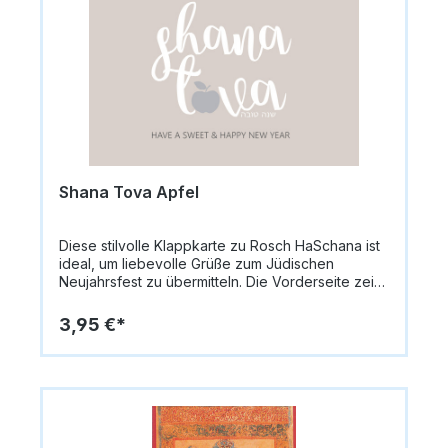
besteht aus hochwertigem Papier (335 g/m²). Im
Lieferumfang ist ein passender Umschlag
enthalten. Innen bleibt die Karte blanko, sodass
persönliche Grüße individuell eingetragen
werden können.Format: 14,8 x 10,5 cm
(A6)Papiergewicht: 335 g/m²Innen: blanko für
persönliche NachrichtenVerzierung:
GoldprägungMotiv: Gestreifter Hintergrund in Pink
und Gelb mit goldenen AkzentenLieferung: inkl.
UmschlagAnlass: Rosch HaSchana / Jüdisches
Neujahrsfest
Shana Tova Apfel
Diese stilvolle Klappkarte zu Rosch HaSchana ist
ideal, um liebevolle Grüße zum Jüdischen
Neujahrsfest zu übermitteln. Die Vorderseite zeigt
einen beigen Hintergrund mit dem Schriftzug
„Shana Tova“ und „Have a Sweet and Happy
3,95 €*
New Year“, wobei das „O“ in Shana Tova als
angedeuteter Apfel gestaltet ist – ein
symbolisches Element für Süße und Segen.Die
Karte ist mit Silberprägung veredelt und wird mit
einem passenden Umschlag geliefert. Innen bleibt
die Karte blanko, sodass persönliche Grüße
individuell eingetragen werden können. Die