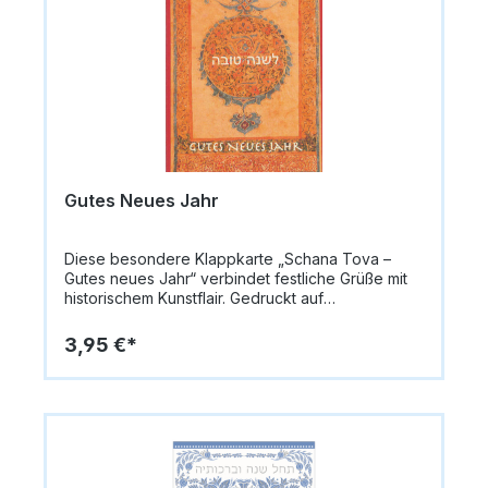
hochwertigen Materialien sorgen für eine
elegante Haptik und ein festliches Design.Format:
14,8 x 10,5 cm (A6)Papiergewicht: 335 g/m²Innen:
blanko für persönliche NachrichtenVerzierung:
SilberprägungMotiv: Beiger Hintergrund,
Schriftzug „Shana Tova“ mit Apfel-O, „Have a
Sweet and Happy New Year“Lieferung: inkl.
UmschlagAnlass: Rosch HaSchana / Jüdisches
Neujahrsfest
Gutes Neues Jahr
Diese besondere Klappkarte „Schana Tova –
Gutes neues Jahr“ verbindet festliche Grüße mit
historischem Kunstflair. Gedruckt auf
hochwertigem Premium-Designpapier (300 g/qm)
überzeugt die Karte durch ihre stabile Haptik und
3,95 €*
edle Optik.Die Vorderseite zeigt klassische
jüdische Buchmalerei aus dem Jemen, 1475, und
trägt den Schriftzug „Schana Tova“ sowie „Gutes
neues Jahr“, was der Karte eine einzigartige
kulturelle und historische Note verleiht. Im Inneren
ist die Karte blanko, sodass persönliche
Botschaften individuell eingefügt werden können.