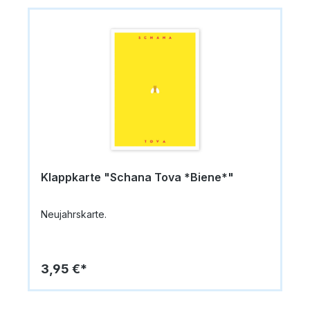
hebräischer Schrift. Das Symbol der Taube steht
für Frieden. Die Karte misst 14,8 x 10,5 cm (A6)
und besteht aus hochwertigem Papier (335 g/m²).
Im Lieferumfang ist ein passender Umschlag
enthalten. Innen bleibt die Karte blanko, sodass
persönliche Grüße individuell eingetragen
werden können.Format: 14,8 x 10,5 cm
(A6)Papiergewicht: 335 g/m²Innen: blanko für
persönliche NachrichtenVerzierung: Silber und
GoldprägungMotiv: Taube Lieferung: inkl.
UmschlagAnlass: Rosch HaSchana / Jüdisches
Neujahrsfest
Klappkarte "Schana Tova *Biene*"
Neujahrskarte.
3,95 €*