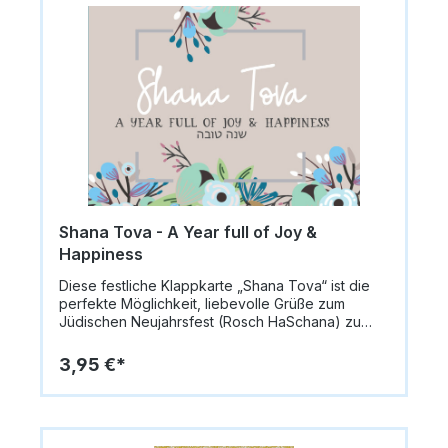
enthalten, sodass die Karte direkt versendet oder
verschenkt werden kann. Innen bleibt die Karte
blanko, ideal für persönliche Grüße und
Wünsche.Format: 14,8 x 10,5 cm
(A6)Papiergewicht: 335 g/m²Innen: blanko für
persönliche NachrichtenVerzierung: Davidsterne,
Granatäpfel, Silber- und GoldprägungLieferung:
inkl. Umschlag
Shana Tova - A Year full of Joy &
Happiness
Diese festliche Klappkarte „Shana Tova“ ist die
perfekte Möglichkeit, liebevolle Grüße zum
Jüdischen Neujahrsfest (Rosch HaSchana) zu
übermitteln. Die Vorderseite ziert der Schriftzug
„Shana Tova – A Year Full of Joy & Happiness“
3,95 €*
umgeben von stilvollen blau-grünen Blumen, die
der Karte eine elegante und fröhliche
Ausstrahlung verleihen.Die Karte misst 14,8 x 10,5
cm (A6) und besteht aus hochwertigem Papier
(335 g/m²). Im Lieferumfang ist ein passender