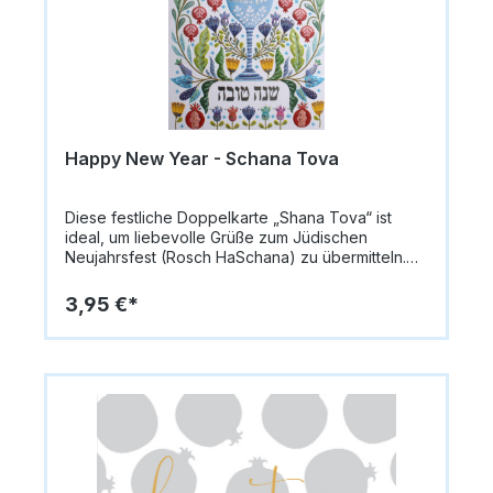
(A6)Papiergewicht: 335 g/m²Innen: blanko für
persönliche NachrichtenMotiv: Beige-weiß
gestreifter Hintergrund, Schriftzug „Shana Tova“
mit Apfel-OStil: stylish, hipp, modernAnlass: Rosch
HaSchana / Jüdisches Neujahrsfest
Happy New Year - Schana Tova
Diese festliche Doppelkarte „Shana Tova“ ist
ideal, um liebevolle Grüße zum Jüdischen
Neujahrsfest (Rosch HaSchana) zu übermitteln.
Die Vorderseite ist mit einer Silberprägung
versehen und zeigt ein farbenfrohes, buntes
3,95 €*
Design: Eine Taube mit Olivenzweig im Schnabel,
Granatäpfel und einen Kelch in der Mitte mit der
Aufschrift „Shana Tova“. Das Symbol der Taube
steht für Frieden, während Granatäpfel Segen
und Fruchtbarkeit symbolisieren.Die Karte misst
14,8 x 10,5 cm (A6) und besteht aus
hochwertigem Papier (335 g/m²). Im Lieferumfang
ist ein passender Umschlag enthalten. Innen bleibt
die Karte blanko, sodass persönliche Grüße