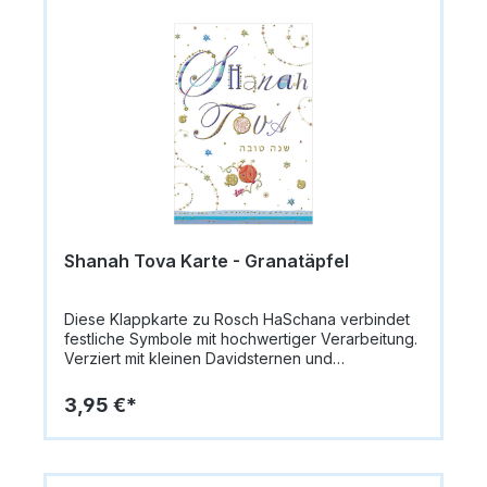
Schriftzug „Schana Tova“. Im Inneren bleibt die
Karte blanko, sodass persönliche Wünsche
individuell eingetragen werden können. Geliefert
wird die Karte mit einem passenden
Briefumschlag (Format B6, 17,6 x 12,5 cm) –
perfekt zum Verschenken oder
Verschicken.Format Karte: 12,0 x 16,5 cmFormat
Briefumschlag: B6, 17,6 x 12,5 cmMaterial: Premium
Designpapier, 300 g/qmInnen: blanko für
persönliche NachrichtenAnlass: Jüdisches
Neujahrsfest / Rosch HaschanaMotiv: Granatapfel,
Schriftzug „Schana Tova“
Shanah Tova Karte - Granatäpfel
Diese Klappkarte zu Rosch HaSchana verbindet
festliche Symbole mit hochwertiger Verarbeitung.
Verziert mit kleinen Davidsternen und
Granatäpfeln sowie einer eleganten Silber- und
Goldprägung, ist sie ein stilvolles Accessoire für
3,95 €*
das Jüdische Neujahrsfest.Die Karte misst 14,8 x
10,5 cm (A6) und ist aus hochwertigem Papier
(335 g/m²) gefertigt, das eine edle Haptik bietet.
Im Lieferumfang ist ein passender Umschlag