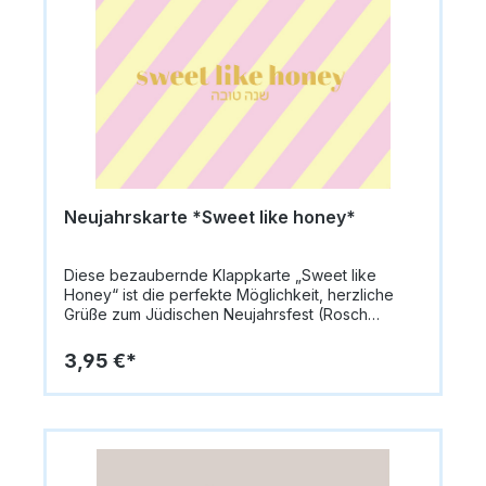
geliefert. Innen bleibt die Karte blanko, sodass
persönliche Grüße individuell eingetragen
werden können.Format: 14,8 x 10,5 cm
(A6)Papiergewicht: 335 g/m²Innen: blanko für
persönliche NachrichtenVerzierung:
GoldprägungMotiv: Beiger Granatapfel mit
goldenen Akzenten, weiß gemusterter
HintergrundLieferung: inkl. UmschlagAnlass:
Rosch HaSchana / Jüdisches Neujahrsfest
Neujahrskarte *Sweet like honey*
Diese bezaubernde Klappkarte „Sweet like
Honey“ ist die perfekte Möglichkeit, herzliche
Grüße zum Jüdischen Neujahrsfest (Rosch
HaSchana) zu übermitteln. Die Vorderseite zeigt
einen goldenen Schriftzug „Sweet like Honey“
3,95 €*
auf einem gestreiften Hintergrund in Pink und
Gelb, was der Karte eine fröhliche und festliche
Ausstrahlung verleiht. Mit Goldprägung wird das
Design stilvoll hervorgehoben – eine elegante
Mischung aus modernem und festlichem
Design.Die Karte misst 14,8 x 10,5 cm (A6) und