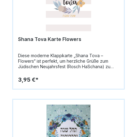
persönliche NachrichtenVerzierung:
GoldprägungMotiv: Weißer Hintergrund, graue
Granatäpfel, beiger Granatapfel, Schriftzug
„Shana Tova“Lieferung: inkl. UmschlagAnlass:
Rosch HaSchana / Jüdisches Neujahrsfest
Shana Tova Karte Flowers
Diese moderne Klappkarte „Shana Tova –
Flowers“ ist perfekt, um herzliche Grüße zum
Jüdischen Neujahrsfest (Rosch HaSchana) zu
übermitteln. Die Vorderseite zeigt einen altrosa-
weiß gestreiften Hintergrund mit einem Kranz aus
3,95 €*
bunten Blumen und Granatapfel, ergänzt durch
den Schriftzug „Shana Tova“. Das stylishe und
moderne Design macht die Karte zu einem
besonderen Hingucker.Die Karte misst 14,8 x 10,5
cm (A6) und besteht aus hochwertigem Papier
(335 g/m²). Innen bleibt sie blanko, sodass
persönliche Nachrichten individuell hinzugefügt
werden können.Format: 14,8 x 10,5 cm
(A6)Papiergewicht: 335 g/m²Innen: blanko für
persönliche NachrichtenMotiv: Altrosa-weiß