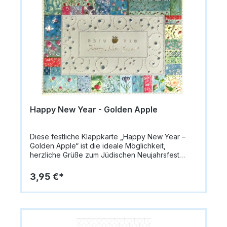
werden können.Format: 14,8 x 10,5 cm
(A6)Papiergewicht: 335 g/m²Innen: blanko für
persönliche GrüßeVerzierung:
GoldprägungLieferung: inkl. Umschlag
Happy New Year - Golden Apple
Diese festliche Klappkarte „Happy New Year –
Golden Apple“ ist die ideale Möglichkeit,
herzliche Grüße zum Jüdischen Neujahrsfest
(Rosch Haschana) zu übermitteln. Die Vorderseite
zeigt einen goldenen Apfel und trägt den
3,95 €*
Schriftzug „Schana Tova“ sowie den englischen
Gruß „Happy New Year“, was die Karte
besonders elegant und international passend
macht.Gedruckt auf hochwertigem Premium-
Designpapier (300 g/qm) überzeugt die Karte