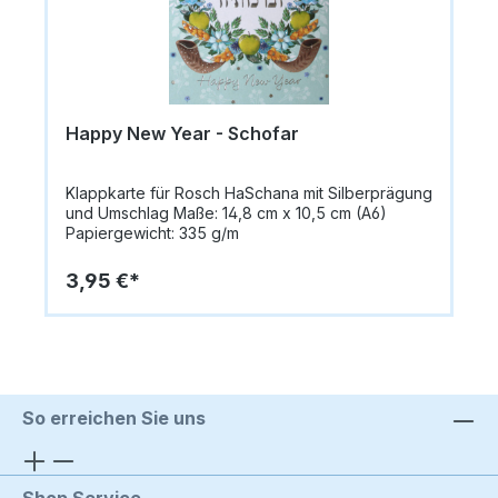
gestreifter Hintergrund, Kranz aus bunten Blumen
und Granatapfel, Schriftzug „Shana Tova“Stil:
stylish, modernAnlass: Rosch HaSchana /
Jüdisches Neujahrsfest
Happy New Year - Schofar
Klappkarte für Rosch HaSchana mit Silberprägung
und Umschlag Maße: 14,8 cm x 10,5 cm (A6)
Papiergewicht: 335 g/m
3,95 €*
So erreichen Sie uns