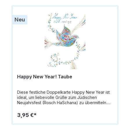
Neu
Happy New Year! Taube
Diese festliche Doppelkarte Happy New Year ist
ideal, um liebevolle Grüße zum Jüdischen
Neujahrsfest (Rosch HaSchana) zu übermitteln.
Die Vorderseite ist mit einer Silber und
Goldprägung versehen und zeigt ein
3,95 €*
farbenfrohes, buntes Design: Eine Taube in
verschiedenen rot und Blautönen in der Mitte mit
der Aufschrift Happy New Year auch in