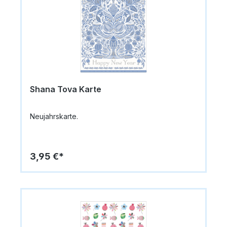
Geliefert wird die Karte mit einem passenden
Briefumschlag (B6, 17,6 x 12,5 cm) – ideal zum
Verschenken oder Verschicken.Format Karte: 12,0
x 16,5 cmFormat Briefumschlag: B6, 17,6 x 12,5
cmPapier: Premium Designpapier, 300 g/qmInnen:
blanko für persönliche GrüßeMotiv: Jüdische
Buchmalerei, Jemen 1475, Schriftzug „Schana
Tova“ und „Gutes neues Jahr“Anlass: Jüdisches
Neujahrsfest / Rosch HaSchana
Shana Tova Karte
Neujahrskarte.
3,95 €*