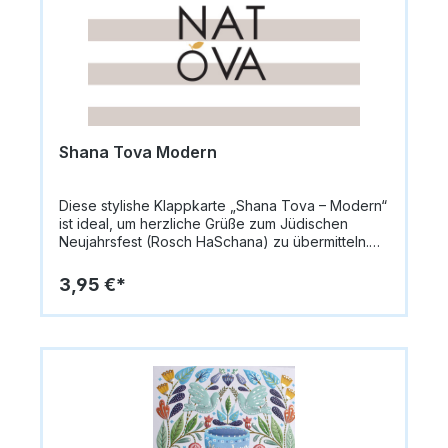
14,8 x 10,5 cm (A6)Papiergewicht: 335 g/m²Innen:
blanko für persönliche NachrichtenMotiv: Rote
Granatäpfel, Oliven, OlivenzweigeSchriftzug:
„Shana Tova“ in lateinischer und hebräischer
SchriftStil: Farbenfroh und festlichAnlass: Rosch
HaSchana / Jüdisches Neujahrsfest
Shana Tova Modern
Diese stylishe Klappkarte „Shana Tova – Modern“
ist ideal, um herzliche Grüße zum Jüdischen
Neujahrsfest (Rosch HaSchana) zu übermitteln.
Die Vorderseite zeigt einen beige-weiß
gestreiften Hintergrund und einen modernen
3,95 €*
Schriftzug „Shana Tova“, bei dem das „O“ als
angedeuteter Apfel gestaltet ist – ein
symbolisches Element für Süße und Segen.Die
Karte misst 14,8 x 10,5 cm (A6) und besteht aus
hochwertigem Papier (335 g/m²). Innen bleibt die
Karte blanko, sodass persönliche Grüße
individuell eingetragen werden können. Das
Design wirkt stylish, hipp und modern, perfekt für
zeitgemäße Neujahrsgrüße.Format: 14,8 x 10,5 cm