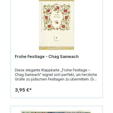
Umschlag enthalten. Innen bleibt die Karte blanko,
sodass persönliche Botschaften individuell
eingefügt werden können. Format: 14,8 x 10,5 cm
(A6)Papiergewicht: 335 g/m²Innen: blanko für
persönliche GrüßeMotiv: Schriftzug „Shana Tova
– A Year Full of Joy & Happiness“, beige mit blau-
grünen BlumenLieferung: inkl. Umschlag
Frohe Festtage - Chag Sameach
Diese elegante Klappkarte „Frohe Festtage –
Chag Sameach“ eignet sich perfekt, um herzliche
Grüße zu jüdischen Festtagen zu übermitteln. Die
Vorderseite ist mit feiner Goldprägung versehen,
die der Karte einen festlichen und edlen Glanz
3,95 €*
verleiht.Die Karte misst 14,8 x 10,5 cm (A6) und
besteht aus hochwertigem Papier (335 g/m²). Im
Lieferumfang ist ein passender Umschlag
enthalten. Innen bleibt die Karte blanko, sodass
persönliche Grüße individuell eingetragen