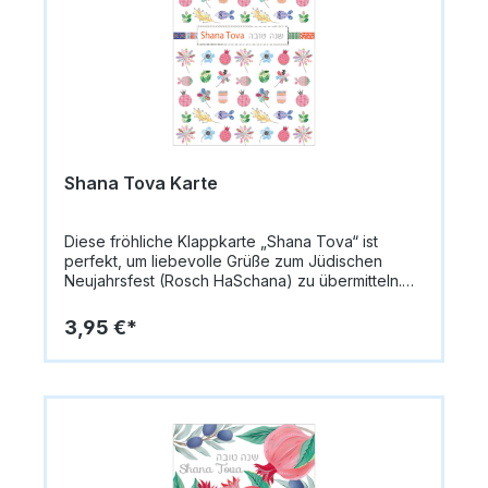
Shana Tova Karte
Diese fröhliche Klappkarte „Shana Tova“ ist
perfekt, um liebevolle Grüße zum Jüdischen
Neujahrsfest (Rosch HaSchana) zu übermitteln.
Die Vorderseite zeigt ein farbenfrohes
Patchwork-Design mit bunten Blumen,
3,95 €*
Granatäpfeln, Ähren und Fischen in kleinen
Mustern, ergänzt durch den Schriftzug „Shana
Tova“. Das verspielte Motiv vermittelt
Lebensfreude, Segen und Festlichkeit.Die Karte
misst 14,8 x 10,5 cm (A6) und besteht aus
hochwertigem Papier (335 g/m²). Innen bleibt die
Karte blanko, sodass persönliche Grüße
individuell eingetragen werden können.Format: