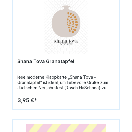
durch ihre edle Haptik. Innen bleibt die Karte
blanko, sodass persönliche Botschaften
individuell eingefügt werden können. Geliefert
wird die Karte mit einem passenden
Briefumschlag (B6, 17,6 x 12,5 cm) – ideal zum
Verschenken oder Verschicken. Format Karte:
12,0 x 16,5 cmFormat Briefumschlag: B6, 17,6 x 12,5
cmPapier: Premium Designpapier, 300 g/qmInnen:
blanko für persönliche GrüßeMotiv: Goldener
Apfel, Schriftzug „Schana Tova“ und „Happy New
Year“
Shana Tova Granatapfel
iese moderne Klappkarte „Shana Tova –
Granatapfel“ ist ideal, um liebevolle Grüße zum
Jüdischen Neujahrsfest (Rosch HaSchana) zu
übermitteln. Die Vorderseite zeigt einen beigen
Granatapfel mit dezent golden angedeuteten
3,95 €*
Kernen auf einem weiß gemusterten Hintergrund.
Mit Goldprägung wird das Design stilvoll
hervorgehoben – eine elegante Mischung aus
modern und stylisch.Die Karte misst 14,8 x 10,5 cm
(A6) und besteht aus hochwertigem Papier (335
g/m²). Sie wird mit einem passenden Umschlag