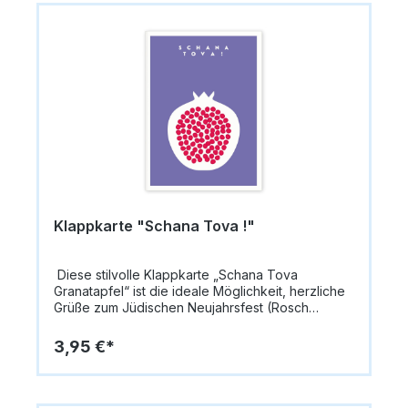
Klappkarte "Schana Tova !"
Diese stilvolle Klappkarte „Schana Tova
Granatapfel“ ist die ideale Möglichkeit, herzliche
Grüße zum Jüdischen Neujahrsfest (Rosch
Haschana) zu übermitteln. Gedruckt auf
hochwertigem Premium-Designpapier (300 g/qm)
3,95 €*
besticht die Karte durch ihre edle Haptik und
hochwertige Verarbeitung.Die Vorderseite zeigt
einen prächtigen Granatapfel als Symbol für
Fruchtbarkeit, Segen und Fülle und trägt den