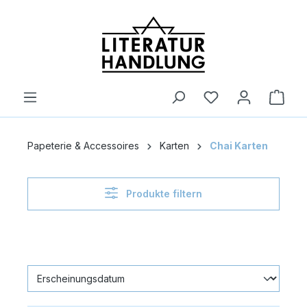
alt springen
Ware
Papeterie & Accessoires
Karten
Chai Karten
Produkte filtern