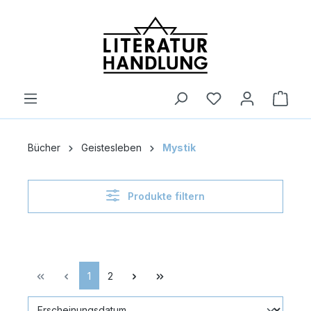
alt springen
Ware
Bücher
Geistesleben
Mystik
Produkte filtern
1
2