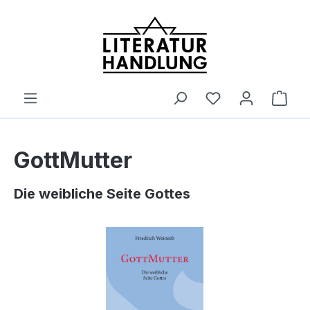
alt springen
Ware
GottMutter
Die weibliche Seite Gottes
Bildergalerie überspringen