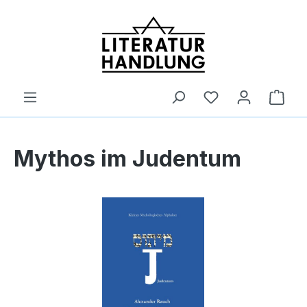
alt springen
Ware
Mythos im Judentum
Bildergalerie überspringen