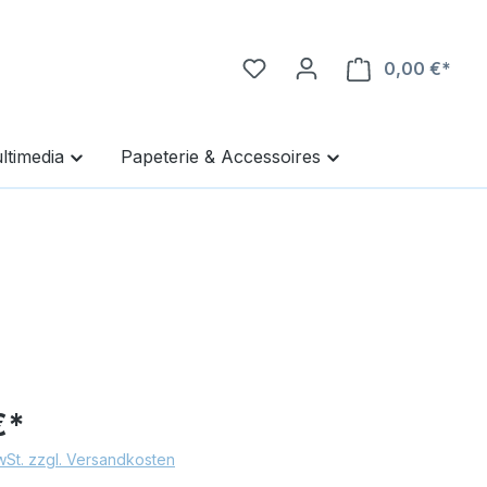
0,00 €*
Ware
ltimedia
Papeterie & Accessoires
€*
MwSt. zzgl. Versandkosten