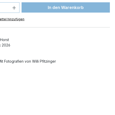
 Anzahl: Gib den gewünschten Wert ein 
In den Warenkorb
ttel hinzufügen
Horst
:
2026
it Fotografien von Willi Pfitzinger