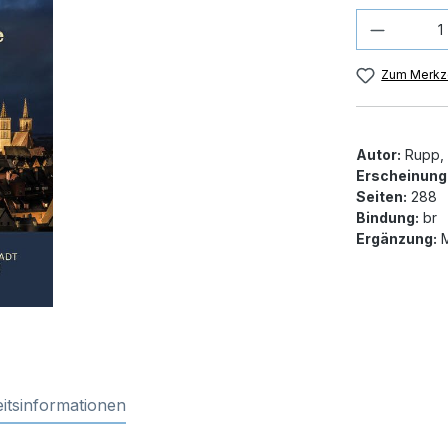
Produkt
Zum Merkze
Autor:
Rupp, 
Erscheinung
Seiten:
288
Bindung:
br
Ergänzung:
M
itsinformationen