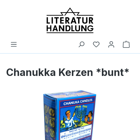
alt springen
Ware
Chanukka Kerzen *bunt*
Bildergalerie überspringen