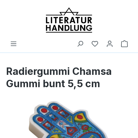
alt springen
Ware
Radiergummi Chamsa
Gummi bunt 5,5 cm
Bildergalerie überspringen