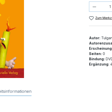
Produkt
Zum Merkze
Autor:
Tulgan
Autorenzusa
Erscheinung
Seiten:
0
Bindung:
DV
Ergänzung:
4
itsinformationen