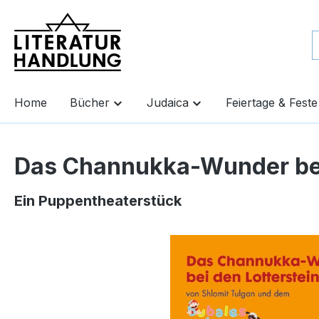
springen
Zur Hauptnavigation springen
Home
Bücher
Judaica
Feiertage & Feste
Das Channukka-Wunder bei
Ein Puppentheaterstück
Bildergalerie überspringen