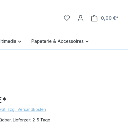
0,00 €*
Ware
ltimedia
Papeterie & Accessoires
€*
MwSt. zzgl. Versandkosten
ügbar, Lieferzeit: 2-5 Tage