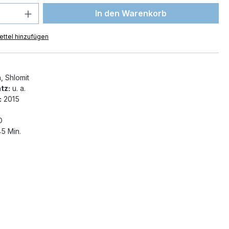
 Anzahl: Gib den gewünschten Wert ein 
In den Warenkorb
ttel hinzufügen
, Shlomit
tz:
u. a.
:
2015
D
5 Min.