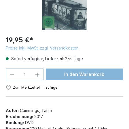
19,95 €*
Preise inkl. MwSt. zzgl. Versandkosten
Sofort verfügbar, Lieferzeit: 2-5 Tage
Produkt Anzahl: Gib den gewünschten We
In den Warenkorb
Zum Merkzettel hinzufügen
Autor:
Cummings, Tanja
Erscheinung:
2017
Bindung:
DVD
Ergänzung:
100 Min., dt./ poln., Bonusmaterial 47 Min.