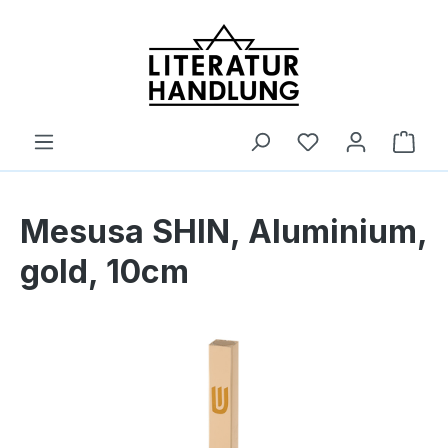
alt springen
Ware
Mesusa SHIN, Aluminium,
gold, 10cm
Bildergalerie überspringen