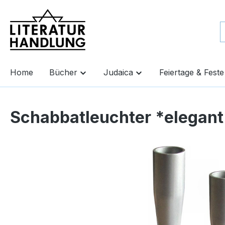
springen
Zur Hauptnavigation springen
Home
Bücher
Judaica
Feiertage & Feste
Schabbatleuchter *elegant*
Bildergalerie überspringen