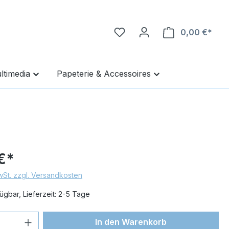
0,00 €*
Ware
ltimedia
Papeterie & Accessoires
€*
MwSt. zzgl. Versandkosten
ügbar, Lieferzeit: 2-5 Tage
 Anzahl: Gib den gewünschten Wert ein 
In den Warenkorb