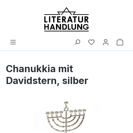
alt springen
Ware
Chanukkia mit
Davidstern, silber
Bildergalerie überspringen