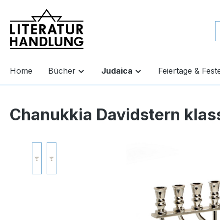
springen
Zur Hauptnavigation springen
Home
Bücher
Judaica
Feiertage & Fest
Chanukkia Davidstern klas
Bildergalerie überspringen