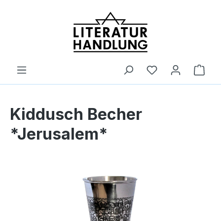
alt springen
Ware
Kiddusch Becher
*Jerusalem*
Bildergalerie überspringen