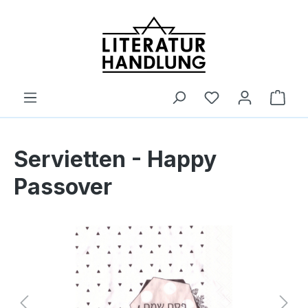
alt springen
Ware
Servietten - Happy
Passover
Bildergalerie überspringen