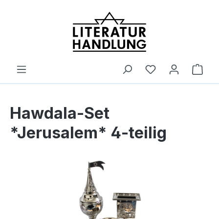
alt springen
Ware
Hawdala-Set
*Jerusalem* 4-teilig
Bildergalerie überspringen