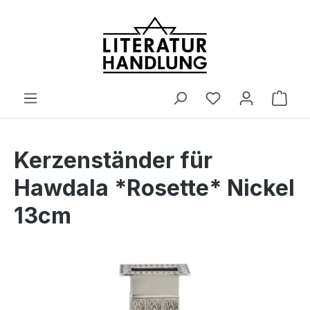
alt springen
Ware
Kerzenständer für
Hawdala *Rosette* Nickel
13cm
Bildergalerie überspringen