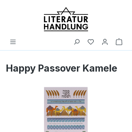
alt springen
Ware
Happy Passover Kamele
Bildergalerie überspringen