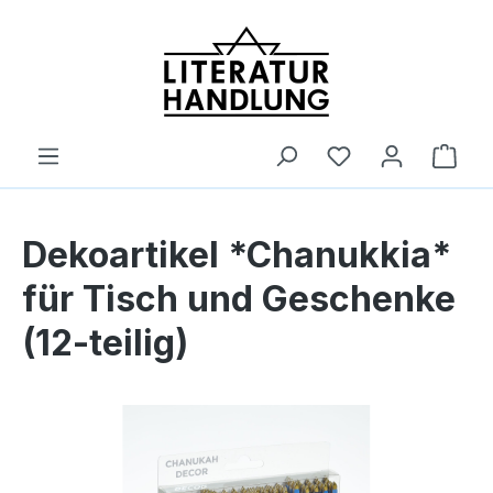
alt springen
Ware
Dekoartikel *Chanukkia*
für Tisch und Geschenke
(12-teilig)
Bildergalerie überspringen