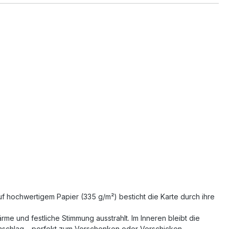
uf hochwertigem Papier (335 g/m²) besticht die Karte durch ihre
e und festliche Stimmung ausstrahlt. Im Inneren bleibt die
Umschlag – perfekt zum Verschenken oder Verschicken.