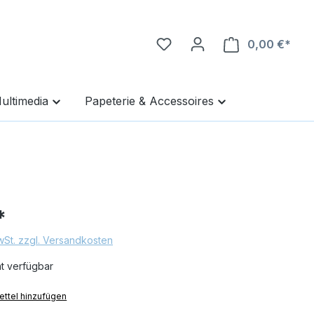
0,00 €*
Ware
ultimedia
Papeterie & Accessoires
*
MwSt. zzgl. Versandkosten
ht verfügbar
ttel hinzufügen