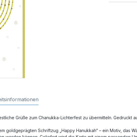
itsinformationen
estliche Grüße zum Chanukka-Lichterfest zu übermitteln. Gedruckt a
em goldgeprägten Schriftzug „Happy Hanukkah“ – ein Motiv, das Wärm
gen werden können. Geliefert wird die Karte mit einem passenden 