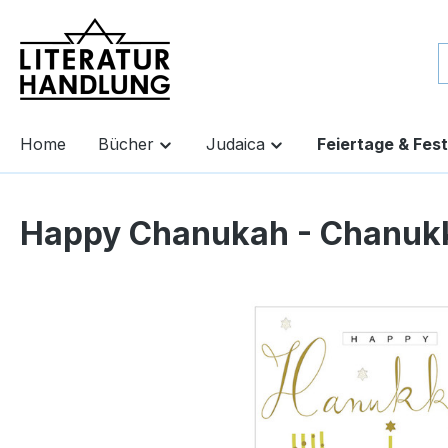
springen
Zur Hauptnavigation springen
Home
Bücher
Judaica
Feiertage & Fes
Happy Chanukah - Chanuk
Bildergalerie überspringen