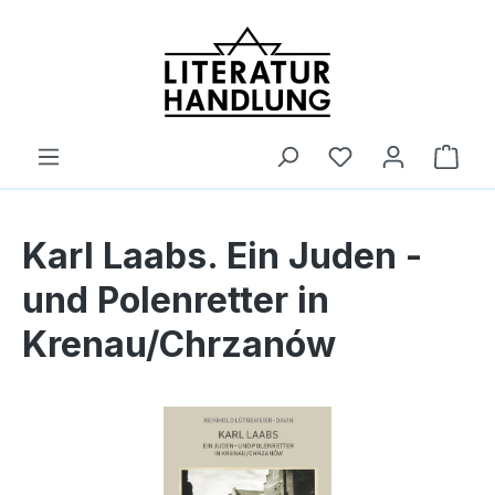
alt springen
Ware
Karl Laabs. Ein Juden -
und Polenretter in
Krenau/Chrzanów
Bildergalerie überspringen