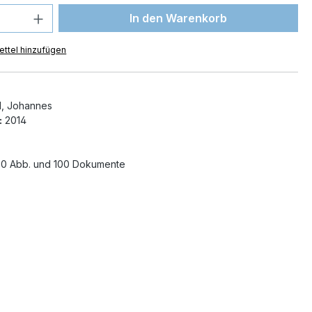
 Anzahl: Gib den gewünschten Wert ein 
In den Warenkorb
ttel hinzufügen
, Johannes
:
2014
0 Abb. und 100 Dokumente