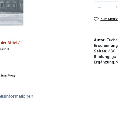
Produkt
Zum Merkze
Autor:
Tuchel
Erscheinung
Seiten:
480
Bindung:
gb
Ergänzung:
9
itsinformationen