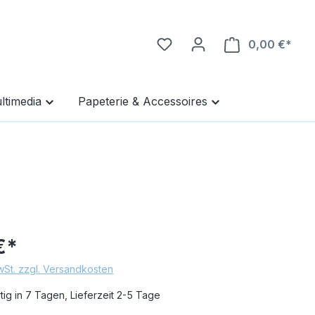
0,00 €*
Ware
ltimedia
Papeterie & Accessoires
€*
MwSt. zzgl. Versandkosten
ig in 7 Tagen, Lieferzeit 2-5 Tage