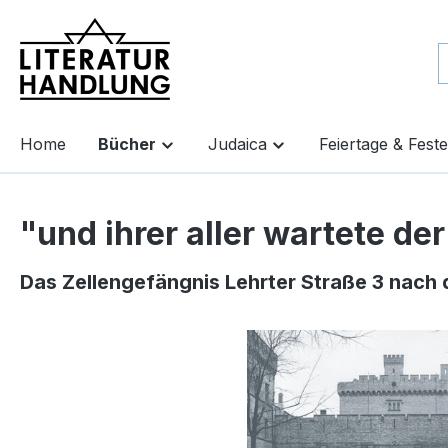
springen
Zur Hauptnavigation springen
Home
Bücher
Judaica
Feiertage & Feste
"und ihrer aller wartete der
Das Zellengefängnis Lehrter Straße 3 nach 
Bildergalerie überspringen