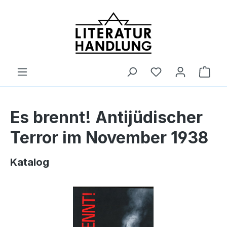
alt springen
Ware
Es brennt! Antijüdischer
Terror im November 1938
Katalog
Bildergalerie überspringen