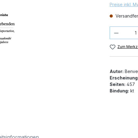
Preise inkl. 
Versandfert
Produkt
Zum Merkze
Autor:
Benven
Erscheinung
Seiten:
457
Bindung:
kt
itsinformationen