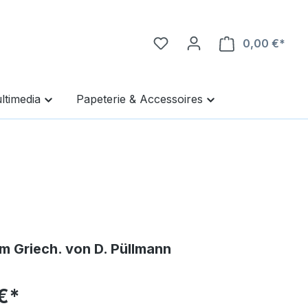
0,00 €*
Ware
ltimedia
Papeterie & Accessoires
m Griech. von D. Püllmann
€*