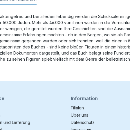
, faktengetreu und bei alledem lebendig werden die Schicksale ein
r 50.000 Juden. Mehr als 46.000 von ihnen wurden in die Vernichtun
der wenigen, die gerettet wurden. Ihre Geschichten sind die Ausna
insame Erfahrungen machten - ob in den Bergen, wo sie als Partis
gemeinsam gegangen wurden oder sich trennten, weil die einen in i
rotagonisten des Buches - sind keine bloßen Figuren in einem histo
iellen Dokumenten dargestellt, und das Buch belegt seine Fundierth
he zu seinen Figuren spielt vielfach mit dem Genre der belletristisc
ce
Information
Filialen
n
Über uns
n und Lieferung
Datenschutz
t
Impressum