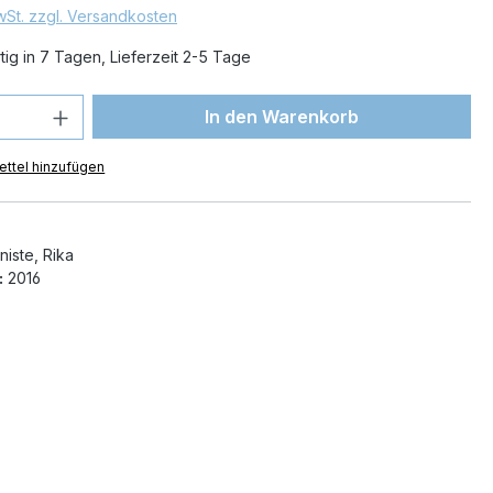
MwSt. zzgl. Versandkosten
ig in 7 Tagen, Lieferzeit 2-5 Tage
 Anzahl: Gib den gewünschten Wert ein 
In den Warenkorb
ttel hinzufügen
iste, Rika
:
2016