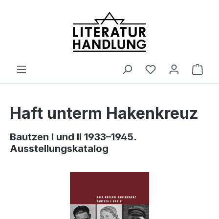
alt springen
Ware
Haft unterm Hakenkreuz
Bautzen I und II 1933–1945.
Ausstellungskatalog
Bildergalerie überspringen