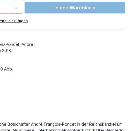
 Anzahl: Gib den gewünschten Wert ein 
In den Warenkorb
ttel hinzufügen
is-Poncet, André
:
2018
0 Abb.
che Botschafter André François-Poncet in der Reichskanzlei um
worte. Als in diese Unterhaltung Mussolinis Botschafter Bernardo