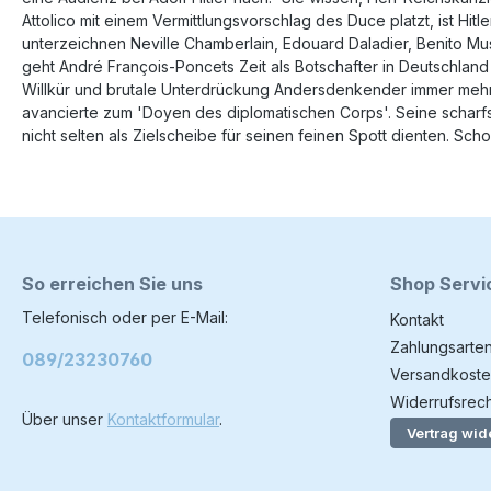
Attolico mit einem Vermittlungsvorschlag des Duce platzt, ist Hit
unterzeichnen Neville Chamberlain, Edouard Daladier, Benito Mu
geht André François-Poncets Zeit als Botschafter in Deutschland 
Willkür und brutale Unterdrückung Andersdenkender immer mehr z
avancierte zum 'Doyen des diplomatischen Corps'. Seine scharfs
nicht selten als Zielscheibe für seinen feinen Spott dienten. S
So erreichen Sie uns
Shop Servi
Telefonisch oder per E-Mail:
Kontakt
Zahlungsarte
089/23230760
Versandkoste
Widerrufsrech
Über unser
Kontaktformular
.
Vertrag wid