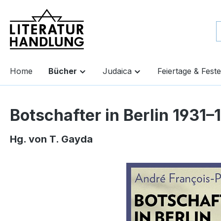
springen
Zur Hauptnavigation springen
Home
Bücher
Judaica
Feiertage & Feste
Botschafter in Berlin 1931–
Hg. von T. Gayda
Bildergalerie überspringen