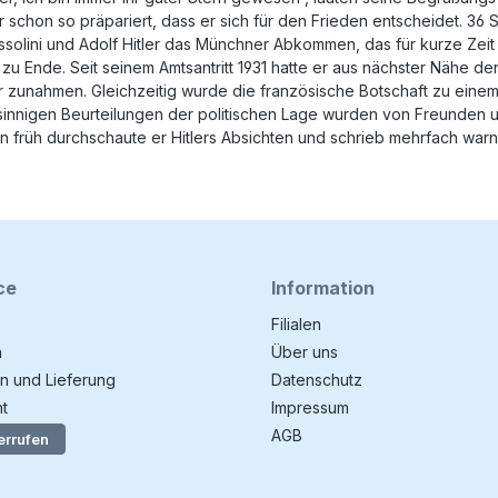
ler schon so präpariert, dass er sich für den Frieden entscheidet. 3
ssolini und Adolf Hitler das Münchner Abkommen, das für kurze Zeit
zu Ende. Seit seinem Amtsantritt 1931 hatte er aus nächster Nähe de
unahmen. Gleichzeitig wurde die französische Botschaft zu einem d
innigen Beurteilungen der politischen Lage wurden von Freunden un
chon früh durchschaute er Hitlers Absichten und schrieb mehrfach w
ce
Information
Filialen
n
Über uns
n und Lieferung
Datenschutz
t
Impressum
AGB
errufen