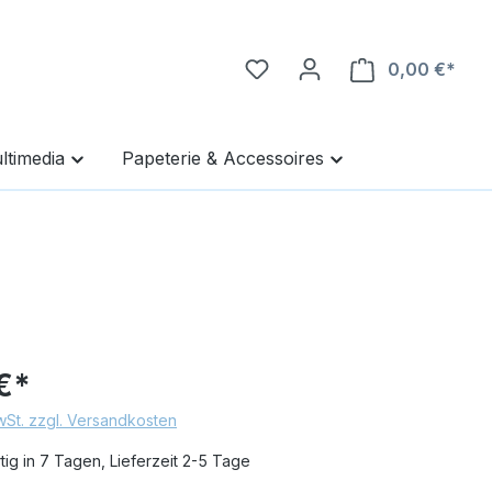
0,00 €*
Ware
ltimedia
Papeterie & Accessoires
€*
MwSt. zzgl. Versandkosten
ig in 7 Tagen, Lieferzeit 2-5 Tage