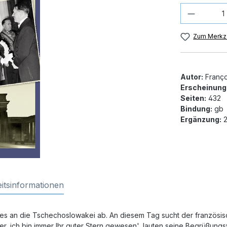
Produkt
Zum Merkze
Autor:
Franço
Erscheinung
Seiten:
432
Bindung:
gb
Ergänzung:
2
itsinformationen
es an die Tschechoslowakei ab. An diesem Tag sucht der französis
ler, ich bin immer Ihr guter Stern gewesen', lauten seine Begrüßungs