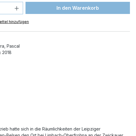
 Anzahl: Gib den gewünschten Wert ein 
In den Warenkorb
ttel hinzufügen
ra, Pascal
:
2018
eb hatte sich in die Räumlichkeiten der Leipziger
gen-Belsen den Ort bei Limbach-Oberfrohna an der Zwickauer