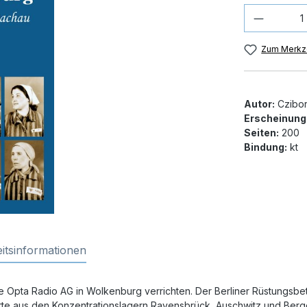
Produkt
Zum Merkze
Autor:
Czibor
Erscheinung
Seiten:
200
Bindung:
kt
itsinformationen
Opta Radio AG in Wolkenburg verrichten. Der Berliner Rüstungsbetri
orte aus den Konzentrationslagern Ravensbrück, Auschwitz und Ber