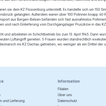
ren sie dem KZ Flossenbürg unterstellt. Es handelte sich um 150 Sin
ensbrück gelangten. Außerdem waren über 100 Polinnen knapp 40 Ru
ansport aus Bergen-Belsen befanden sich fast ausnahmslos Polinnen,
n und nach Einlieferung vom Durchgangslager Pruszków in das KZ 
cht und arbeiteten im Schichtbetrieb bis zum 13. April 1945. Dann 
neuten Luftangriff gerieten. 5 Frauen wurden standrechtlich exekutier
esmarsch ins KZ Dachau getrieben, wo weniger als ein Drittel der
ce
Information
Filialen
n
Über uns
n und Lieferung
Datenschutz