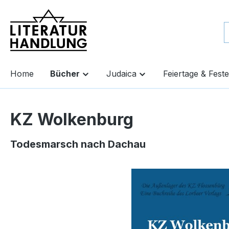
springen
Zur Hauptnavigation springen
Home
Bücher
Judaica
Feiertage & Feste
KZ Wolkenburg
Todesmarsch nach Dachau
Bildergalerie überspringen