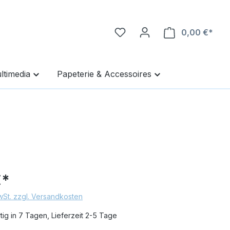
0,00 €*
Ware
ltimedia
Papeterie & Accessoires
€*
MwSt. zzgl. Versandkosten
ig in 7 Tagen, Lieferzeit 2-5 Tage