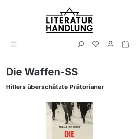
alt springen
Ware
Die Waffen-SS
Hitlers überschätzte Prätorianer
Bildergalerie überspringen