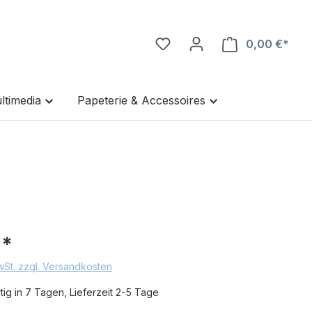
0,00 €*
Ware
ltimedia
Papeterie & Accessoires
€*
MwSt. zzgl. Versandkosten
ig in 7 Tagen, Lieferzeit 2-5 Tage