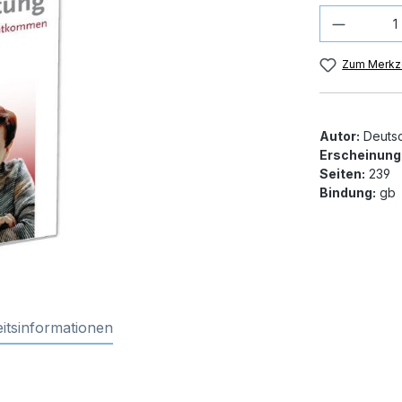
Produkt
Zum Merkze
Autor:
Deutsc
Erscheinung
Seiten:
239
Bindung:
gb
itsinformationen