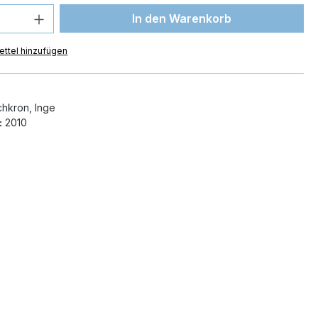
 Anzahl: Gib den gewünschten Wert ein 
In den Warenkorb
ttel hinzufügen
hkron, Inge
:
2010