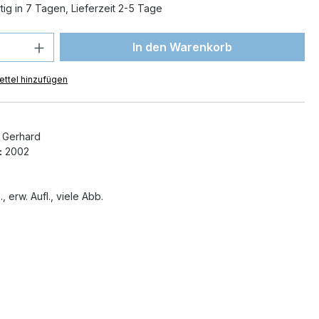
ig in 7 Tagen, Lieferzeit 2-5 Tage
 Anzahl: Gib den gewünschten Wert ein 
In den Warenkorb
ttel hinzufügen
 Gerhard
:
2002
., erw. Aufl., viele Abb.