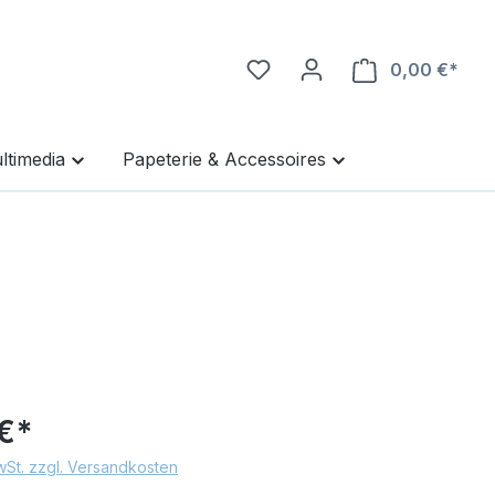
0,00 €*
Ware
ltimedia
Papeterie & Accessoires
€*
MwSt. zzgl. Versandkosten