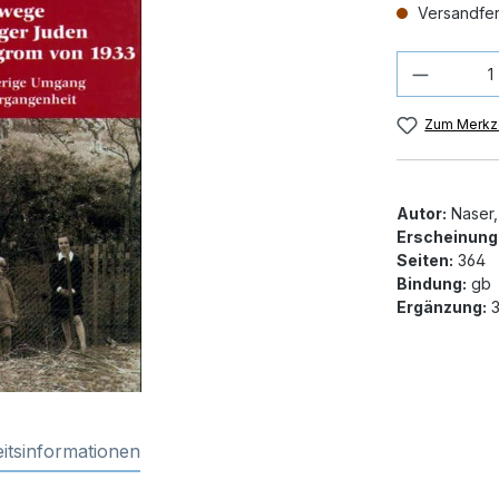
Versandfert
Produkt
Zum Merkze
Autor:
Naser,
Erscheinung
Seiten:
364
Bindung:
gb
Ergänzung:
3
itsinformationen