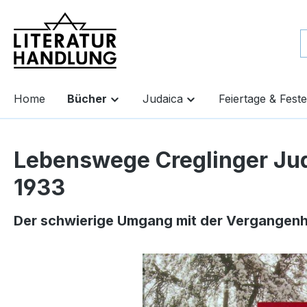
springen
Zur Hauptnavigation springen
Home
Bücher
Judaica
Feiertage & Feste
Lebenswege Creglinger Ju
1933
Der schwierige Umgang mit der Vergangenh
Bildergalerie überspringen