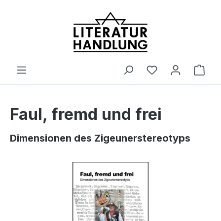
alt springen
Ware
Faul, fremd und frei
Dimensionen des Zigeunerstereotyps
Bildergalerie überspringen