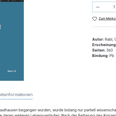
Produkt
Zum Merkze
Autor:
Rabl, C
Erscheinung
Seiten:
360
Bindung:
Pb
itsinformationen
uthausen begangen wurden, wurde bislang nur partiell wissenschaftl
 deren weiteren Lebensverläufen. Nach der Befreiung des Konzentr