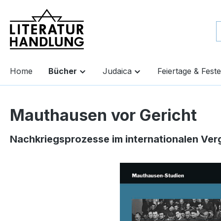
springen
Zur Hauptnavigation springen
Home
Bücher
Judaica
Feiertage & Feste
Mauthausen vor Gericht
Nachkriegsprozesse im internationalen Ver
Bildergalerie überspringen