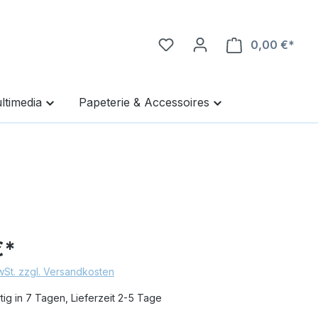
0,00 €*
Ware
ltimedia
Papeterie & Accessoires
€*
MwSt. zzgl. Versandkosten
ig in 7 Tagen, Lieferzeit 2-5 Tage