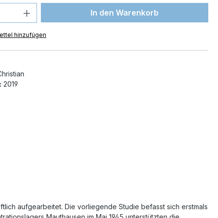
 Anzahl: Gib den gewünschten Wert ein 
In den Warenkorb
ttel hinzufügen
hristian
:
2019
ich aufgearbeitet. Die vorliegende Studie befasst sich erstmals
ationslagers Mauthausen im Mai 1945 unterstützten die