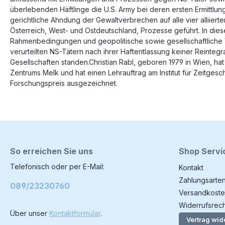
überlebenden Häftlinge die U.S. Army bei deren ersten Ermittlun
gerichtliche Ahndung der Gewaltverbrechen auf alle vier alliier
Österreich, West- und Ostdeutschland, Prozesse geführt. In dies
Rahmenbedingungen und geopolitische sowie gesellschaftliche Ve
verurteilten NS-Tätern nach ihrer Haftentlassung keiner Reinteg
Gesellschaften standen.Christian Rabl, geboren 1979 in Wien, hat 
Zentrums Melk und hat einen Lehrauftrag am Institut für Zeitge
Forschungspreis ausgezeichnet.
So erreichen Sie uns
Shop Servi
Telefonisch oder per E-Mail:
Kontakt
Zahlungsarte
089/23230760
Versandkoste
Widerrufsrech
Über unser
Kontaktformular
.
Vertrag wid