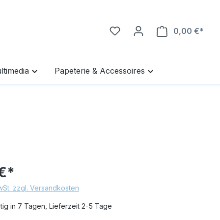
0,00 €*
Ware
ltimedia
Papeterie & Accessoires
€*
MwSt. zzgl. Versandkosten
ig in 7 Tagen, Lieferzeit 2-5 Tage