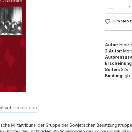
Produkt
Zum Merkze
Autor:
Heitzer
2.Autor:
Mors
Autorenzusa
Erscheinung
Seiten:
324
Bindung:
gb
itsinformationen
ische Militärtribunal der Gruppe der Sowjetischen Besatzungstruppe
inen Großteil der wichtigsten SS-Angehörigen des Kommandantursta