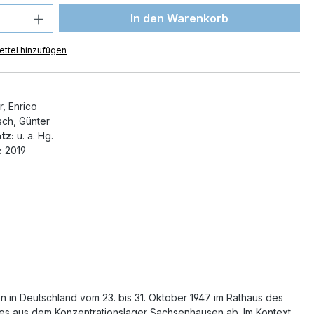
 Anzahl: Gib den gewünschten Wert ein 
In den Warenkorb
ttel hinzufügen
, Enrico
ch, Günter
tz:
u. a. Hg.
:
2019
n in Deutschland vom 23. bis 31. Oktober 1947 im Rathaus des
bes aus dem Konzentrationslager Sachsenhausen ab. Im Kontext