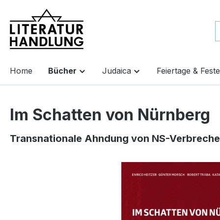
springen
Zur Hauptnavigation springen
Home
Bücher
Judaica
Feiertage & Feste
Im Schatten von Nürnberg
Transnationale Ahndung von NS-Verbrech
Bildergalerie überspringen