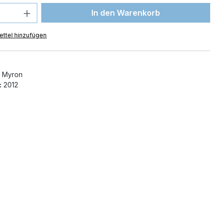
 Anzahl: Gib den gewünschten Wert ein 
In den Warenkorb
ttel hinzufügen
 Myron
:
2012