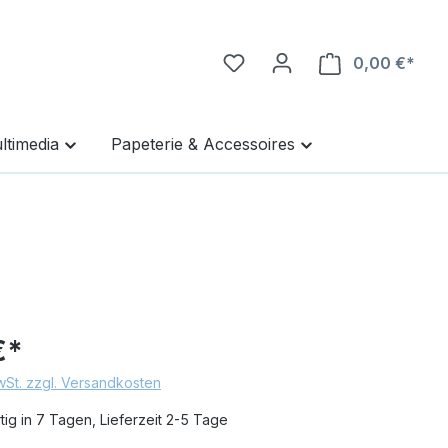
0,00 €*
Ware
ltimedia
Papeterie & Accessoires
€*
MwSt. zzgl. Versandkosten
ig in 7 Tagen, Lieferzeit 2-5 Tage