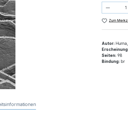
Produkt
Zum Merkze
Autor:
Hurna,
Erscheinung
Seiten:
98
Bindung:
br
itsinformationen