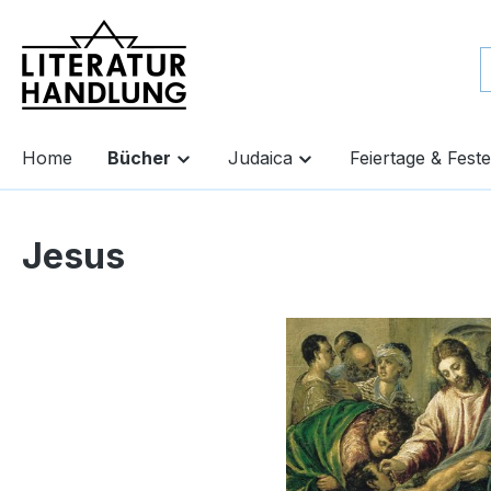
springen
Zur Hauptnavigation springen
Home
Bücher
Judaica
Feiertage & Feste
Jesus
Bildergalerie überspringen