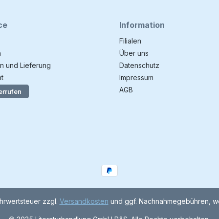
ce
Information
Filialen
n
Über uns
n und Lieferung
Datenschutz
t
Impressum
AGB
errufen
ehrwertsteuer zzgl.
Versandkosten
und ggf. Nachnahmegebühren, we