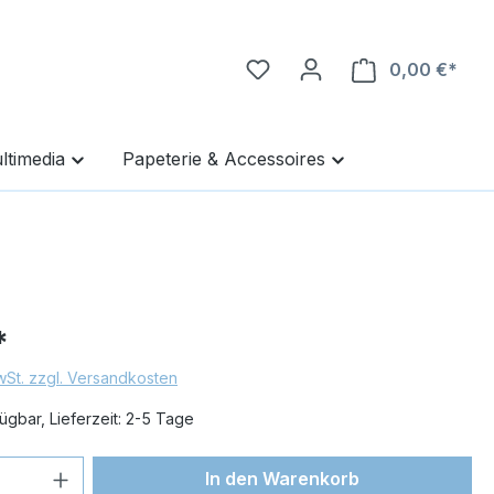
0,00 €*
Ware
ltimedia
Papeterie & Accessoires
*
MwSt. zzgl. Versandkosten
ügbar, Lieferzeit: 2-5 Tage
 Anzahl: Gib den gewünschten Wert ein 
In den Warenkorb