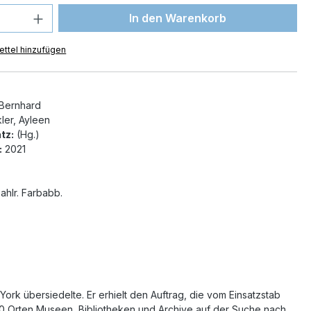
 Anzahl: Gib den gewünschten Wert ein 
In den Warenkorb
ttel hinzufügen
 Bernhard
ler, Ayleen
tz:
(Hg.)
:
2021
ahlr. Farbabb.
ork übersiedelte. Er erhielt den Auftrag, die vom Einsatzstab
00 Orten Museen, Bibliotheken und Archive auf der Suche nach