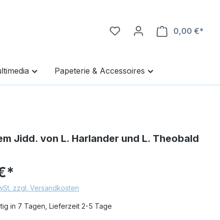
0,00 €*
Ware
ltimedia
Papeterie & Accessoires
m Jidd. von L. Harlander und L. Theobald
€*
MwSt. zzgl. Versandkosten
ig in 7 Tagen, Lieferzeit 2-5 Tage