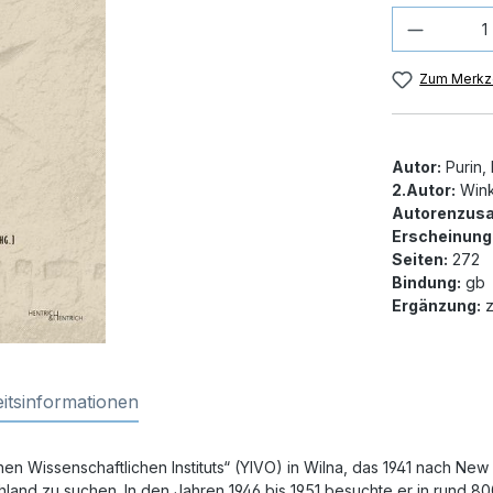
Produkt
Zum Merkze
Autor:
Purin,
2.Autor:
Wink
Autorenzusa
Erscheinung
Seiten:
272
Bindung:
gb
Ergänzung:
z
itsinformationen
n Wissenschaftlichen Instituts“ (YIVO) in Wilna, das 1941 nach New Y
land zu suchen. In den Jahren 1946 bis 1951 besuchte er in rund 8