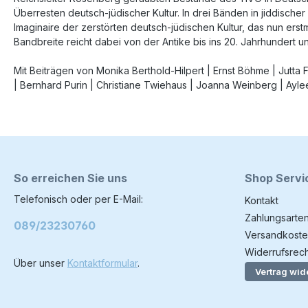
Überresten deutsch-jüdischer Kultur. In drei Bänden in jiddisch
Imaginaire der zerstörten deutsch-jüdischen Kultur, das nun erst
Bandbreite reicht dabei von der Antike bis ins 20. Jahrhundert und
Mit Beiträgen von Monika Berthold-Hilpert | Ernst Böhme | Jutta 
| Bernhard Purin | Christiane Twiehaus | Joanna Weinberg | Ayle
So erreichen Sie uns
Shop Servi
Telefonisch oder per E-Mail:
Kontakt
Zahlungsarte
089/23230760
Versandkoste
Widerrufsrech
Über unser
Kontaktformular
.
Vertrag wid