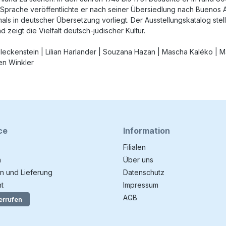
er Sprache veröffentlichte er nach seiner Übersiedlung nach Buenos
mals in deutscher Übersetzung vorliegt. Der Ausstellungskatalog stel
 zeigt die Vielfalt deutsch-jüdischer Kultur.
Fleckenstein | Lilian Harlander | Souzana Hazan | Mascha Kaléko | M
en Winkler
ce
Information
Filialen
n
Über uns
n und Lieferung
Datenschutz
t
Impressum
AGB
errufen