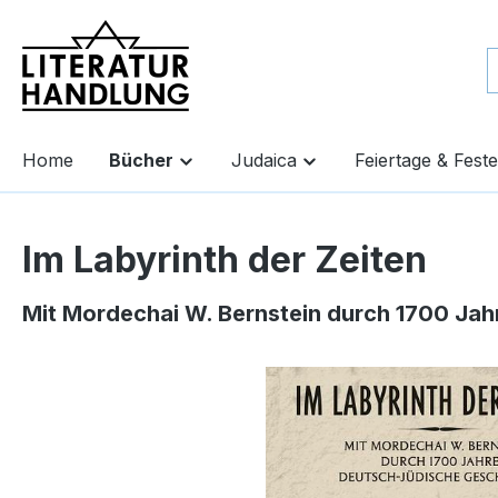
springen
Zur Hauptnavigation springen
Home
Bücher
Judaica
Feiertage & Feste
Im Labyrinth der Zeiten
Mit Mordechai W. Bernstein durch 1700 Jahr
Bildergalerie überspringen