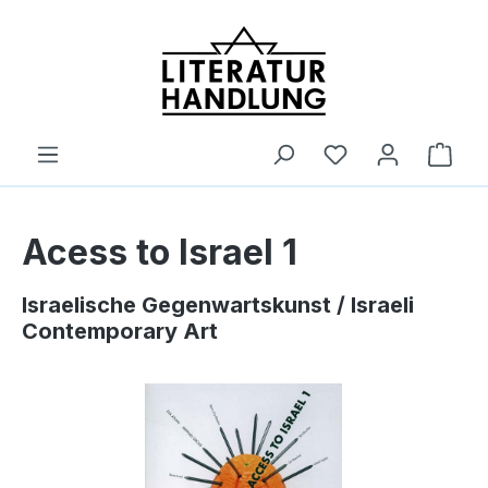
alt springen
Ware
Acess to Israel 1
Israelische Gegenwartskunst / Israeli
Contemporary Art
Bildergalerie überspringen