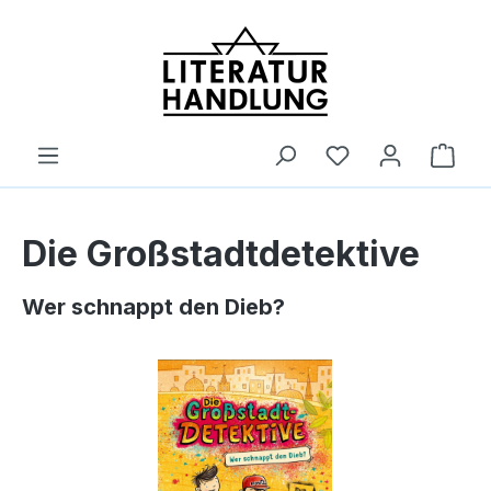
alt springen
Ware
Die Großstadtdetektive
Wer schnappt den Dieb?
Bildergalerie überspringen