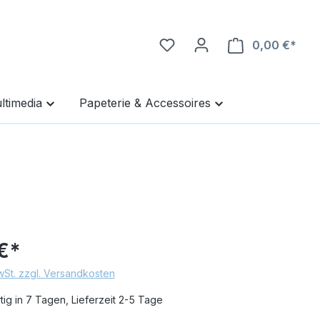
0,00 €*
Ware
ltimedia
Papeterie & Accessoires
€*
MwSt. zzgl. Versandkosten
ig in 7 Tagen, Lieferzeit 2-5 Tage