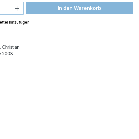
 Anzahl: Gib den gewünschten Wert ein 
In den Warenkorb
ttel hinzufügen
 Christian
:
2008