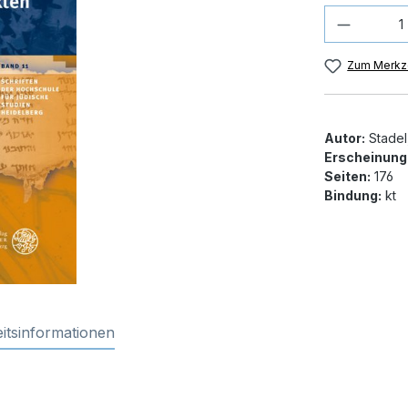
Produkt
Zum Merkze
Autor:
Stadel,
Erscheinung
Seiten:
176
Bindung:
kt
itsinformationen