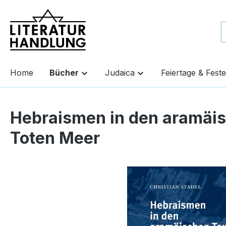
springen
Zur Hauptnavigation springen
Home
Bücher
Judaica
Feiertage & Feste
Hebraismen in den aramäi
Toten Meer
Bildergalerie überspringen