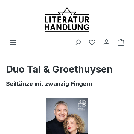
alt springen
Ware
Duo Tal & Groethuysen
Seiltänze mit zwanzig Fingern
Bildergalerie überspringen