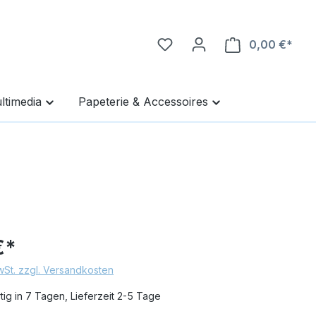
0,00 €*
Ware
ltimedia
Papeterie & Accessoires
€*
MwSt. zzgl. Versandkosten
ig in 7 Tagen, Lieferzeit 2-5 Tage