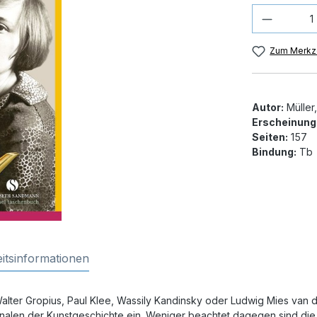
Produkt
Zum Merkze
Autor:
Müller,
Erscheinung
Seiten:
157
Bindung:
Tb
itsinformationen
lter Gropius, Paul Klee, Wassily Kandinsky oder Ludwig Mies van d
nnalen der Kunstgeschichte ein. Weniger beachtet dagegen sind die 