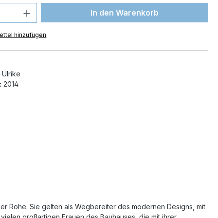
 Anzahl: Gib den gewünschten Wert ein 
In den Warenkorb
ttel hinzufügen
 Ulrike
:
2014
er Rohe. Sie gelten als Wegbereiter des modernen Designs, mit
vielen großartigen Frauen des Bauhauses, die mit ihrer