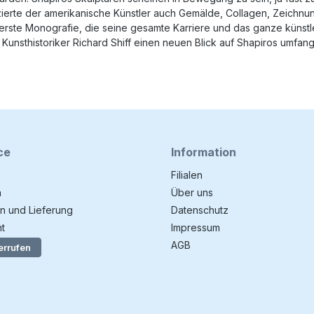
zierte der amerikanische Künstler auch Gemälde, Collagen, Zeichnu
 erste Monografie, die seine gesamte Karriere und das ganze künstl
der Kunsthistoriker Richard Shiff einen neuen Blick auf Shapiros umf
ce
Information
Filialen
n
Über uns
n und Lieferung
Datenschutz
t
Impressum
AGB
errufen