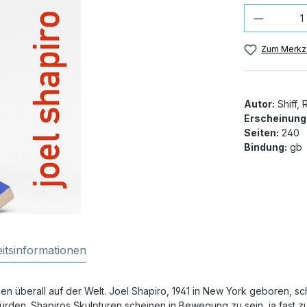
Produkt
Zum Merkze
Autor:
Shiff, 
Erscheinung
Seiten:
240
Bindung:
gb
itsinformationen
en überall auf der Welt. Joel Shapiro, 1941 in New York geboren, s
würden. Shapiros Skulpturen scheinen in Bewegung zu sein, ja fast z