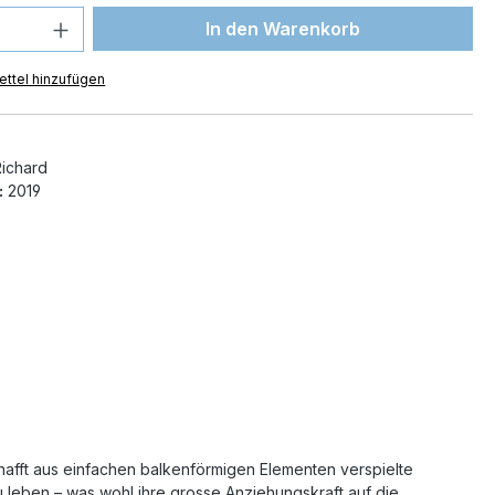
 Anzahl: Gib den gewünschten Wert ein 
In den Warenkorb
ttel hinzufügen
Richard
:
2019
chafft aus einfachen balkenförmigen Elementen verspielte
u leben – was wohl ihre grosse Anziehungskraft auf die