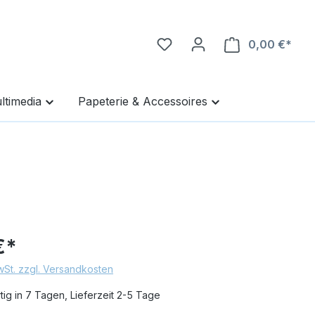
0,00 €*
Ware
ltimedia
Papeterie & Accessoires
€*
MwSt. zzgl. Versandkosten
ig in 7 Tagen, Lieferzeit 2-5 Tage