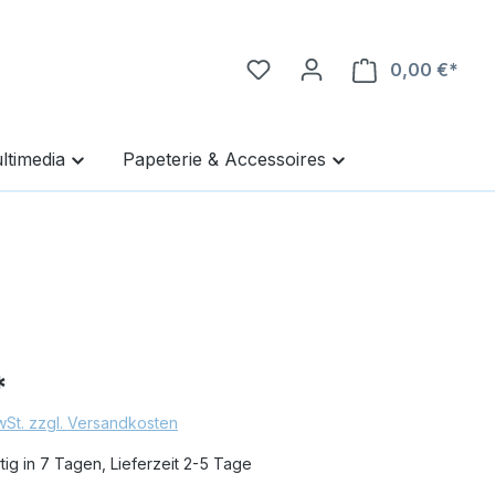
0,00 €*
Ware
ltimedia
Papeterie & Accessoires
*
MwSt. zzgl. Versandkosten
ig in 7 Tagen, Lieferzeit 2-5 Tage