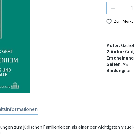
Produkt
Zum Merkze
Autor:
Gathof,
2.Autor:
Graf,
Erscheinung
Seiten:
98
Bindung:
br
itsinformationen
lungen zum jüdischen Familienleben als einer der wichtigsten visue
.