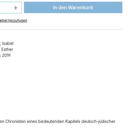
 Anzahl: Gib den gewünschten Wert ein 
In den Warenkorb
ttel hinzufügen
 Isabel
 Esther
:
2019
llen Chronisten eines bedeutenden Kapitels deutsch-jüdischer